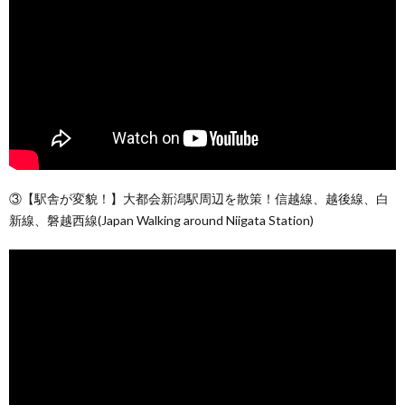
③【駅舎が変貌！】大都会新潟駅周辺を散策！信越線、越後線、白
新線、磐越西線(Japan Walking around Niigata Station)