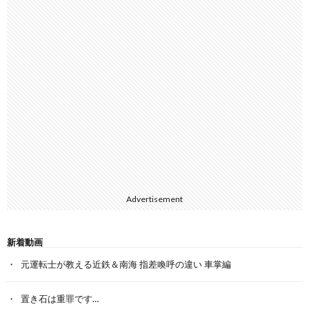
Advertisement
新着動画
元運転士が教える近鉄＆南海 指差喚呼の違い 車掌編
置き石は重罪です…