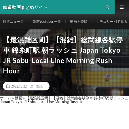
鉄道動画まとめサイト
鉄道ニュース
鉄道Youtuber 一覧
動画を登録
カテゴリー別で見る
【最混雑区間】【混雑】総武線各駅停
車 錦糸町駅 朝ラッシュ Japan Tokyo
JR Sobu-Local Line Morning Rush
Hour
2022.12.22
動画
ホーム
»
動画
»
【最混雑区間】【混雑】総武線各駅停車 錦糸町駅 朝ラッシュ
Japan Tokyo JR Sobu-Local Line Morning Rush Hour