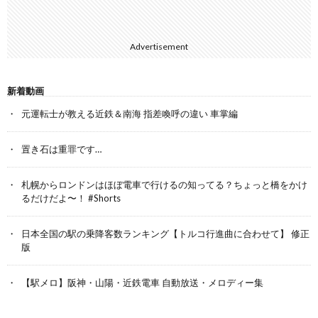
Advertisement
新着動画
元運転士が教える近鉄＆南海 指差喚呼の違い 車掌編
置き石は重罪です…
札幌からロンドンはほぼ電車で行けるの知ってる？ちょっと橋をかけ
るだけだよ〜！ #Shorts
日本全国の駅の乗降客数ランキング【トルコ行進曲に合わせて】 修正
版
【駅メロ】阪神・山陽・近鉄電車 自動放送・メロディー集