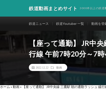
鉄道動画まとめサイト
3000本以上の鉄
鉄道ニュース
鉄道Youtuber 一覧
動画を登
【座って通勤】 JR中央
行線 午前7時20分～7時
2022.12.22
動画
ホーム
»
動画
»
【座って通勤】 JR中央線 三鷹駅 朝の通勤ラッシュ 緩行線