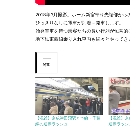
2018年3月撮影。ホーム新宿寄り先端部か
ひっきりなしに電車が到着～発車します。
始発電車を待つ乗客たちの長い行列が恒常的
地下鉄東西線乗り入れ車両も続々とやってき
関連
【混雑】京成津田沼駅と本線・千葉
【混雑】京
線の通勤ラッシュ
通勤ラッシ