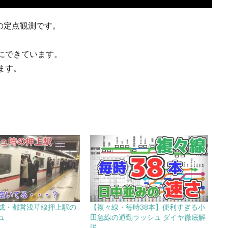
らの定点観測です。
にできています。
ます。
成・都営浅草線押上駅の
【複々線・毎時38本】便利すぎる小
ュ
田急線の通勤ラッシュ ダイヤ徹底解
説