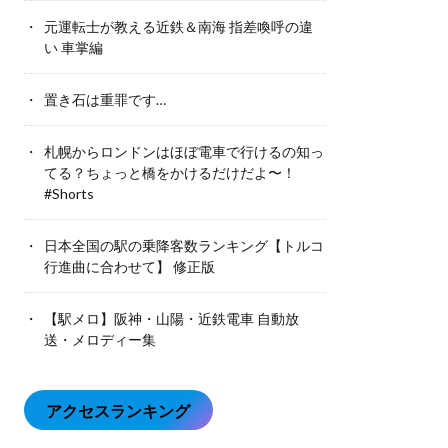
元運転士が教える近鉄＆南海 指差喚呼の違
い 車掌編
置き石は重罪です…
札幌からロンドンはほぼ電車で行けるの知っ
てる？ちょっと橋をかけるだけだよ〜！
#Shorts
日本全国の駅の乗降客数ランキング【トルコ
行進曲に合わせて】 修正版
【駅メロ】阪神・山陽・近鉄電車 自動放
送・メロディー集
アクセスランキング