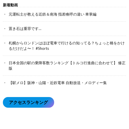
新着動画
元運転士が教える近鉄＆南海 指差喚呼の違い 車掌編
置き石は重罪です…
札幌からロンドンはほぼ電車で行けるの知ってる？ちょっと橋をかけ
るだけだよ〜！ #Shorts
日本全国の駅の乗降客数ランキング【トルコ行進曲に合わせて】 修正
版
【駅メロ】阪神・山陽・近鉄電車 自動放送・メロディー集
アクセスランキング