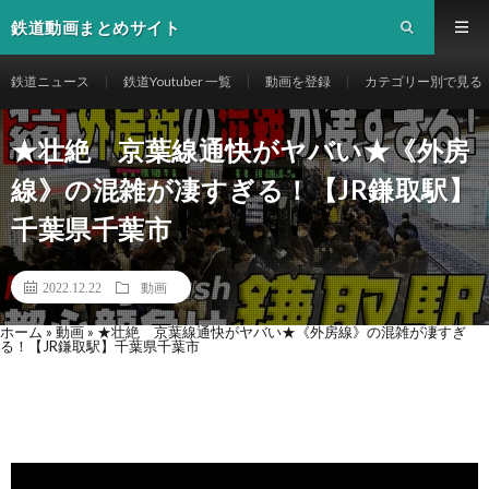
鉄道動画まとめサイト
鉄道ニュース
鉄道Youtuber 一覧
動画を登録
カテゴリー別で見る
★壮絶 京葉線通快がヤバい★《外房
線》の混雑が凄すぎる！【JR鎌取駅】
千葉県千葉市
2022.12.22
動画
ホーム
»
動画
»
★壮絶 京葉線通快がヤバい★《外房線》の混雑が凄すぎ
る！【JR鎌取駅】千葉県千葉市