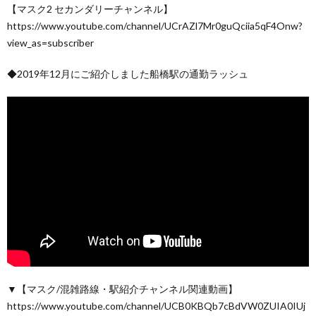
【マスク2 セカンダリーチャンネル】
https://www.youtube.com/channel/UCrAZl7Mr0guQciia5qF4Onw?
view_as=subscriber
◆2019年12月にご紹介しました船橋駅の通勤ラッシュ
▼【マスク/混雑路線・駅紹介チャンネル関連動画】
https://www.youtube.com/channel/UCB0KBQb7cBdVW0ZUIA0IUj