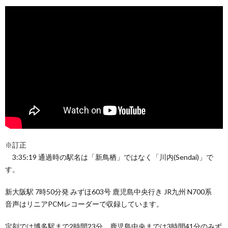
※訂正
3:35:19 通過時の駅名は「新鳥栖」ではなく「川内(Sendai)」で
す。
新大阪駅 7時50分発 みずほ603号 鹿児島中央行き JR九州 N700系
音声はリニアPCMレコーダーで収録しています。
定刻では博多駅まで2時間23分、鹿児島中央までは3時間41分のみず