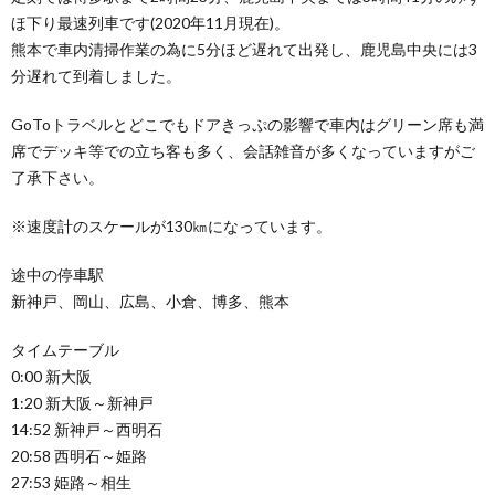
ほ下り最速列車です(2020年11月現在)。
熊本で車内清掃作業の為に5分ほど遅れて出発し、鹿児島中央には3
分遅れて到着しました。
GoToトラベルとどこでもドアきっぷの影響で車内はグリーン席も満
席でデッキ等での立ち客も多く、会話雑音が多くなっていますがご
了承下さい。
※速度計のスケールが130㎞になっています。
途中の停車駅
新神戸、岡山、広島、小倉、博多、熊本
タイムテーブル
0:00 新大阪
1:20 新大阪～新神戸
14:52 新神戸～西明石
20:58 西明石～姫路
27:53 姫路～相生