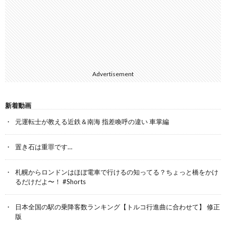
Advertisement
新着動画
元運転士が教える近鉄＆南海 指差喚呼の違い 車掌編
置き石は重罪です…
札幌からロンドンはほぼ電車で行けるの知ってる？ちょっと橋をかけ
るだけだよ〜！ #Shorts
日本全国の駅の乗降客数ランキング【トルコ行進曲に合わせて】 修正
版