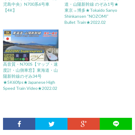
児島中央）N700系6号車
道・山陽新幹線 のぞみ1号★
【4K】
東京→博多★Tokaido Sanyo
Shinkansen “NOZOMI”
Bullet Train★2022.02
高音質・N700S【マップ・速
度計・山側車窓】東海道・山
陽新幹線のぞみ34号
★5K60fps★Japanese High
Speed Train Video★2022.02