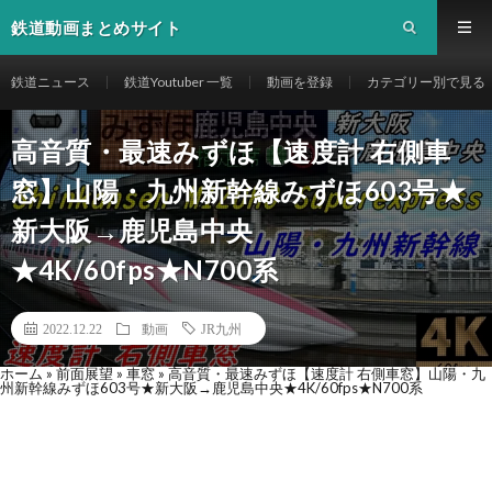
鉄道動画まとめサイト
鉄道ニュース
鉄道Youtuber 一覧
動画を登録
カテゴリー別で見る
高音質・最速みずほ【速度計 右側車
窓】山陽・九州新幹線みずほ603号★
新大阪→鹿児島中央
★4K/60fps★N700系
2022.12.22
動画
JR九州
ホーム
»
前面展望
»
車窓
»
高音質・最速みずほ【速度計 右側車窓】山陽・九
州新幹線みずほ603号★新大阪→鹿児島中央★4K/60fps★N700系