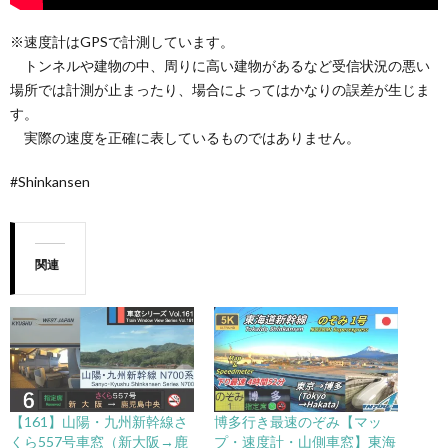
※速度計はGPSで計測しています。
トンネルや建物の中、周りに高い建物があるなど受信状況の悪い
場所では計測が止まったり、場合によってはかなりの誤差が生じま
す。
実際の速度を正確に表しているものではありません。
#Shinkansen
関連
【161】山陽・九州新幹線さ
博多行き最速のぞみ【マッ
くら557号車窓（新大阪→鹿
プ・速度計・山側車窓】東海