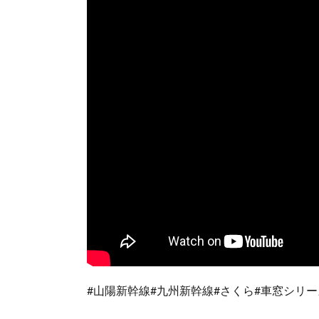
#山陽新幹線#九州新幹線#さくら#車窓シリー