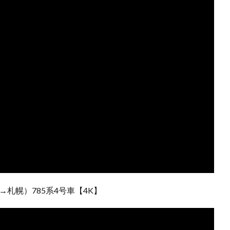
札幌）785系4号車【4K】