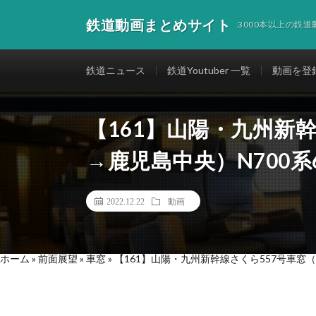
鉄道動画まとめサイト
3000本以上の鉄
鉄道ニュース
鉄道Youtuber 一覧
動画を登
【161】山陽・九州新
→鹿児島中央）N700系
2022.12.22
動画
ホーム
»
前面展望
»
車窓
»
【161】山陽・九州新幹線さくら557号車窓（