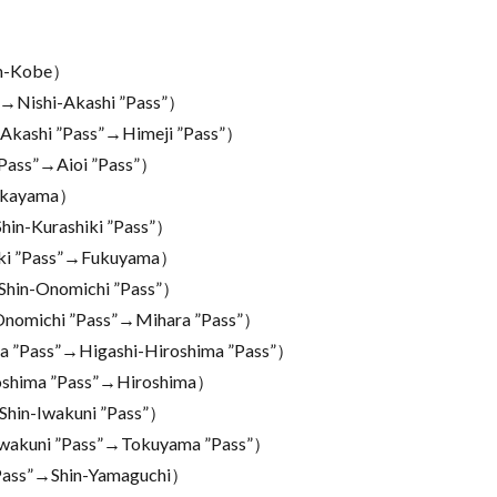
n-Kobe）
shi-Akashi ”Pass”）
shi ”Pass”→Himeji ”Pass”）
ss”→Aioi ”Pass”）
kayama）
Kurashiki ”Pass”）
i ”Pass”→Fukuyama）
-Onomichi ”Pass”）
ichi ”Pass”→Mihara ”Pass”）
ass”→Higashi-Hiroshima ”Pass”）
ima ”Pass”→Hiroshima）
n-Iwakuni ”Pass”）
uni ”Pass”→Tokuyama ”Pass”）
s”→Shin-Yamaguchi）