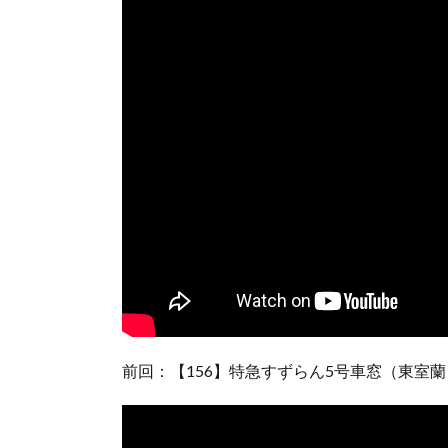
前回：【156】特急すずらん5号車窓（東室蘭→