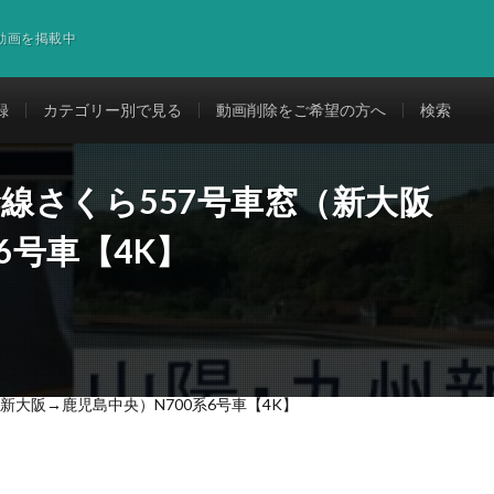
道動画を掲載中
録
カテゴリー別で見る
動画削除をご希望の方へ
検索
幹線さくら557号車窓（新大阪
6号車【4K】
新大阪→鹿児島中央）N700系6号車【4K】