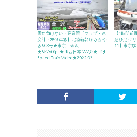
雪に負けない・高音質【マップ・速
【4時間前
度計・左側車窓】北陸新幹線 かがや
急ひだ グリ
き503号★東京→金沢
11】東京駅→
★5K/60fps★JR西日本 W7系★High
Speed Train Video★2022.02