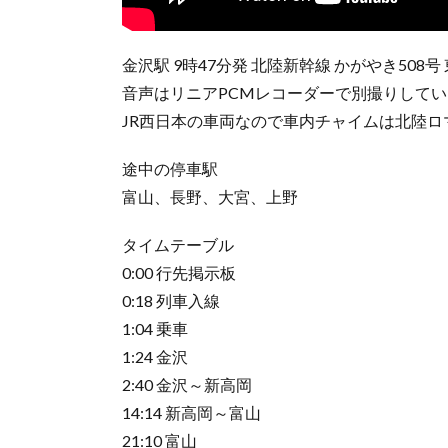
金沢駅 9時47分発 北陸新幹線 かがやき508号
音声はリニアPCMレコーダーで別撮りして
JR西日本の車両なので車内チャイムは北陸ロ
途中の停車駅
富山、長野、大宮、上野
タイムテーブル
0:00 行先掲示板
0:18 列車入線
1:04 乗車
1:24 金沢
2:40 金沢～新高岡
14:14 新高岡～富山
21:10 富山