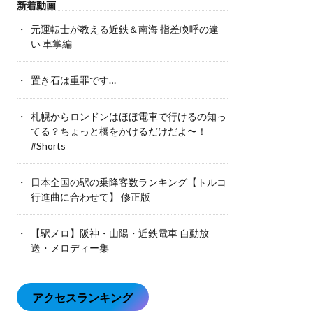
新着動画
元運転士が教える近鉄＆南海 指差喚呼の違
い 車掌編
置き石は重罪です…
札幌からロンドンはほぼ電車で行けるの知っ
てる？ちょっと橋をかけるだけだよ〜！
#Shorts
日本全国の駅の乗降客数ランキング【トルコ
行進曲に合わせて】 修正版
【駅メロ】阪神・山陽・近鉄電車 自動放
送・メロディー集
アクセスランキング