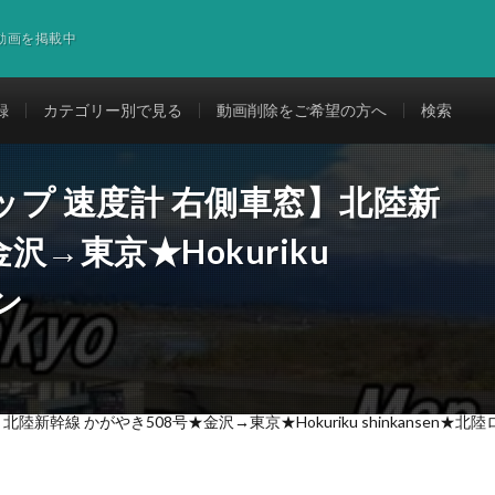
道動画を掲載中
録
カテゴリー別で見る
動画削除をご希望の方へ
検索
マップ 速度計 右側車窓】北陸新
沢→東京★Hokuriku
ン
北陸新幹線 かがやき508号★金沢→東京★Hokuriku shinkansen★北