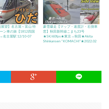
面展望】名古屋～富山 特
豪雪爆走【マップ・速度計・右側車
ーン車の旅【1812四国
窓】秋田新幹線こまち23号
名古屋駅 12/10-07
★5K/60fps★東京→秋田★Akita
Shinkansen “KOMACHI”★2022.02