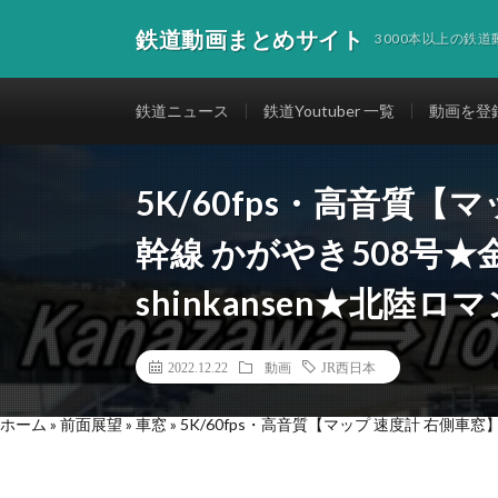
鉄道動画まとめサイト
3000本以上の鉄
鉄道ニュース
鉄道Youtuber 一覧
動画を登
5K/60fps・高音質【
幹線 かがやき508号★金
shinkansen★北陸ロマ
2022.12.22
動画
JR西日本
ホーム
»
前面展望
»
車窓
»
5K/60fps・高音質【マップ 速度計 右側車窓】