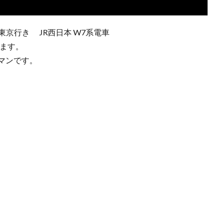
 東京行き JR西日本 W7系電車
います。
マンです。