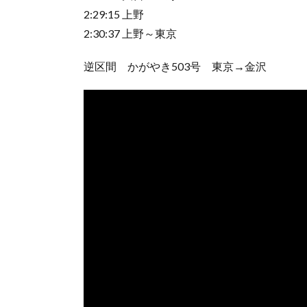
2:29:15 上野
2:30:37 上野～東京
逆区間 かがやき503号 東京→金沢