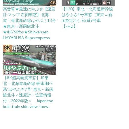
高音質★最速はやぶさ【速度
【120】東北・北海道新幹線
計 マップ 左側車窓】北海
はやぶさ1号車窓（東京→新
道・東北新幹線はやぶさ13号
函館北斗）E5系9号車
★東京→新函館北斗
【FHD】
★4K/60fps★Shinkansen
HAYABUSA Superexpress
【8K超高画質車窓】JR東
北・北海道新幹線 最速達E5
系”はやぶさ7号” 東京～新函
館北斗＜速度計・位置情報
付・2022年版＞ Japanese
bulit train side view show.