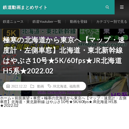
鉄道動画まとめサイト
鉄道ニュース
鉄道Youtuber 一覧
動画を登録
カテゴリー別で見る
極寒の北海道から東京へ【マップ・速
度計・左側車窓】北海道・東北新幹線
はやぶさ10号★5K/60fps★JR北海道
H5系★2022.02
2022.12.22
動画
JR北海道
,
福島県
ホーム
»
前面展望
»
車窓
»
極寒の北海道から東京へ【マップ・速度計・左側
車窓】北海道・東北新幹線 はやぶさ10号★5K/60fps★JR北海道 H5系
★2022.02