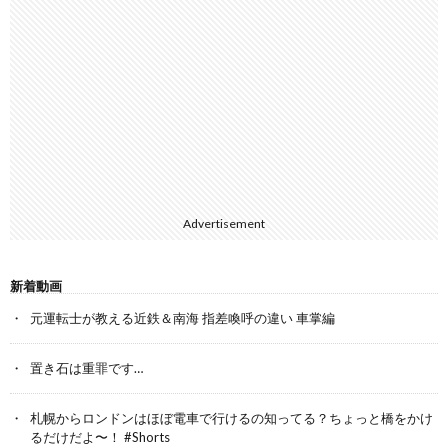
Advertisement
新着動画
元運転士が教える近鉄＆南海 指差喚呼の違い 車掌編
置き石は重罪です…
札幌からロンドンはほぼ電車で行けるの知ってる？ちょっと橋をかけ
るだけだよ〜！ #Shorts