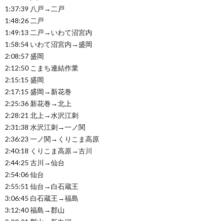
1:37:39 八戸→二戸
1:48:26 二戸
1:49:13 二戸→いわて沼宮内
1:58:54 いわて沼宮内→盛岡
2:08:57 盛岡
2:12:50 こまち連結作業
2:15:15 盛岡
2:17:15 盛岡→新花巻
2:25:36 新花巻→北上
2:28:21 北上→水沢江刺
2:31:38 水沢江刺→一ノ関
2:36:23 一ノ関→くりこま高原
2:40:18 くりこま高原→古川
2:44:25 古川→仙台
2:54:06 仙台
2:55:51 仙台→白石蔵王
3:06:45 白石蔵王→福島
3:12:40 福島→郡山