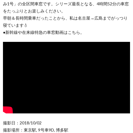
み1号」の全区間車窓です。シリーズ最長となる、4時間52分の車窓
をたっぷりとお楽しみください。
早朝＆長時間乗車だったことから、私は名古屋→広島までがっつり
寝ています💧
●新幹線や在来線特急の車窓動画はこちら。
撮影日：2018/10/02
撮影場所：東京駅, 9号車9D, 博多駅