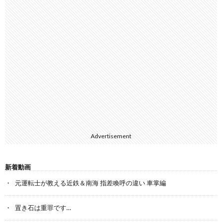
Advertisement
新着動画
元運転士が教える近鉄＆南海 指差喚呼の違い 車掌編
置き石は重罪です…