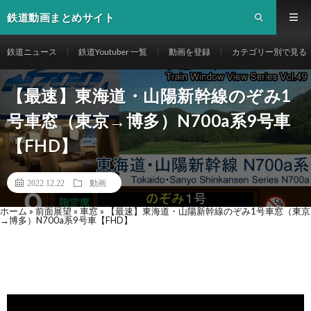
鉄道動画まとめサイト
鉄道ニュース
鉄道Youtuber 一覧
動画を登録
カテゴリー別で見る
【最速】東海道・山陽新幹線のぞみ1
号車窓（東京→博多）N700a系9号車
【FHD】
2022.12.22
動画
ホーム
»
前面展望
»
車窓
»
【最速】東海道・山陽新幹線のぞみ1号車窓（東京
→博多）N700a系9号車【FHD】