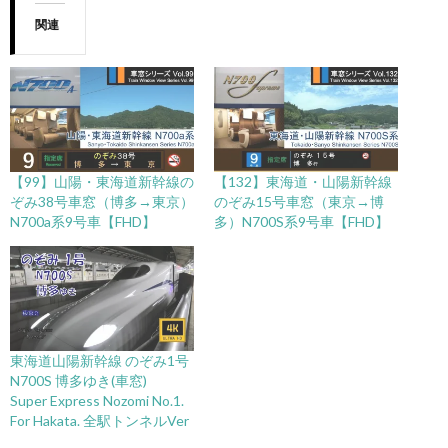
関連
【99】山陽・東海道新幹線の
【132】東海道・山陽新幹線
ぞみ38号車窓（博多→東京）
のぞみ15号車窓（東京→博
N700a系9号車【FHD】
多）N700S系9号車【FHD】
東海道山陽新幹線 のぞみ1号
N700S 博多ゆき(車窓)
Super Express Nozomi No.1.
For Hakata. 全駅トンネルVer