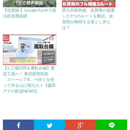
【佐賀線 】Google Earthで巡
西九州新幹線、佐賀県が提案
る鉄道廃線跡
した3つのルートを解説。佐
賀県が納得する落とし所と
は？
【1.工場訪問＆運転台編】製
造工場へ！ 東武新型特急
「スペーシアX」〜誇りを持
って作る山口県の人々【藤田
アナの鉄道NEWS】