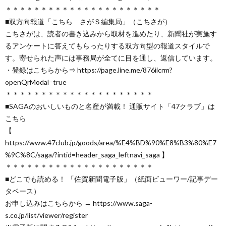
＊＊＊＊＊＊＊＊＊＊＊＊＊＊＊＊＊＊＊＊＊＊
■双方向報道「こちら さがＳ編集局」（こちさが）
こちさがは、読者の書き込みから取材を進めたり、新聞社が実施す
るアンケートに答えてもらったりする双方向型の報道スタイルで
す。寄せられた声には事務局が全てに目を通し、返信しています。
・登録はこちらから⇒ https://page.line.me/876iicrm?
openQrModal=true
＊＊＊＊＊＊＊＊＊＊＊＊＊＊＊＊＊＊＊＊＊
■SAGAのおいしいものと名産が満載！ 通販サイト「47クラブ」は
こちら
【
https://www.47club.jp/goods/area/%E4%BD%90%E8%B3%80%E7
%9C%8C/saga/?intid=header_saga_leftnavi_saga 】
＊＊＊＊＊＊＊＊＊＊＊＊＊＊＊＊＊＊＊＊＊
■どこでも読める！ 「佐賀新聞電子版」（紙面ビューワー/記事デー
タベース）
お申し込みはこちらから → https://www.saga-
s.co.jp/list/viewer/register