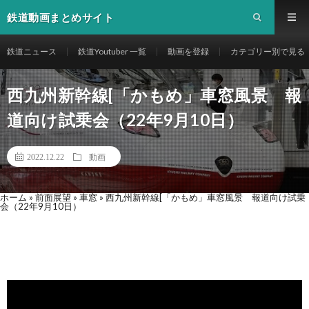
鉄道動画まとめサイト
鉄道ニュース
鉄道Youtuber 一覧
動画を登録
カテゴリー別で見る
西九州新幹線[「かもめ」車窓風景 報
道向け試乗会（22年9月10日）
2022.12.22
動画
ホーム
»
前面展望
»
車窓
»
西九州新幹線[「かもめ」車窓風景 報道向け試乗
会（22年9月10日）