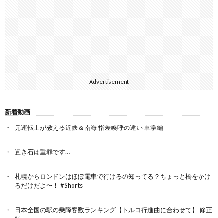
Advertisement
新着動画
元運転士が教える近鉄＆南海 指差喚呼の違い 車掌編
置き石は重罪です…
札幌からロンドンはほぼ電車で行けるの知ってる？ちょっと橋をかけ
るだけだよ〜！ #Shorts
日本全国の駅の乗降客数ランキング【トルコ行進曲に合わせて】 修正