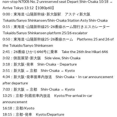
non-stop N700S No. 2 unreserved seat Depart Shin-Osaka 10:18 →
Arrive Tokyo 13:12【1080p60】
0:00：東海道･山陽新幹線･新大阪駅 アスティ新大阪
Tokaido/Sanyo Shinkansen/Shin-Osaka Station Asty Shin-Osaka
0:15：東海道･山陽新幹線25･26番線ホーム階行きエスカレーター
Tokaido/Sanyo Shinkansen platform 25/26 escalator
0:50：東海道･山陽新幹線25･26番線ホーム Platforms 25 and 26 of
the Tokaido/Sanyo Shinkansen
2:41：26番線 ひかり646号に乗車 Take the 26th line Hikari 646
3:02：側面展望･新大阪 Side view, Shin-Osaka
3:18：新大阪･発車 Shin-Osaka・Departure
3:51：新大阪 → 京都 Shin-Osaka → Kyoto
4:34：新大阪･発車後車内放送 Shin-Osaka・In-car announcement
after departure
7:03：新大阪 → 京都 Shin-Osaka → Kyoto
13:25：京都･到着前車内放送 Kyoto/Pre-arrival in-car
announcement
16:18：京都/Kyoto
18:15：京都･発車 Kyoto/Departure