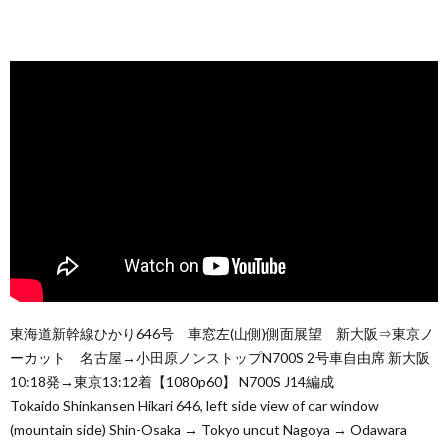
東海道新幹線ひかり646号 車窓左(山側)側面展望 新大阪⇒東京ノ
ーカット 名古屋→小田原ノンストップN700S 2号車自由席 新大阪
10:18発→東京13:12着【1080p60】 N700S J14編成
Tokaido Shinkansen Hikari 646, left side view of car window
(mountain side) Shin-Osaka → Tokyo uncut Nagoya → Odawara