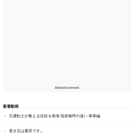
Advertisement
新着動画
元運転士が教える近鉄＆南海 指差喚呼の違い 車掌編
置き石は重罪です…