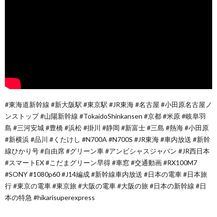
#東海道新幹線 #新大阪駅 #東京駅 #JR東海 #名古屋 #小田原名古屋ノ
ンストップ #山陽新幹線 #TokaidoShinkansen #京都 #米原 #岐阜羽
島 #三河安城 #豊橋 #浜松 #掛川 #静岡 #新富士 #三島 #熱海 #小田原
#新横浜 #品川 #くたけし #N700A #N700S #JR東海 #車内放送 #新幹
線ひかり号 #自由席 #グリーン車 #アンビシャスジャパン #JR西日本
#スマートEX #こだまグリーン早得 #車窓 #交通動画 #RX100M7
#SONY #1080p60 #J14編成 #新幹線車内放送 #日本の電車 #日本旅
行 #東京の電車 #東京旅 #大阪の電車 #大阪の旅 #日本の新幹線 #日
本の特急 #hikarisuperexpress