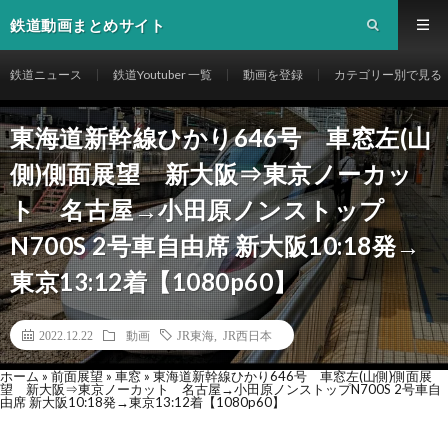
鉄道動画まとめサイト
鉄道ニュース
鉄道Youtuber 一覧
動画を登録
カテゴリー別で見る
東海道新幹線ひかり646号 車窓左(山
側)側面展望 新大阪⇒東京ノーカッ
ト 名古屋→小田原ノンストップ
N700S 2号車自由席 新大阪10:18発→
東京13:12着【1080p60】
2022.12.22
動画
JR東海
,
JR西日本
ホーム
»
前面展望
»
車窓
»
東海道新幹線ひかり646号 車窓左(山側)側面展
望 新大阪⇒東京ノーカット 名古屋→小田原ノンストップN700S 2号車自
由席 新大阪10:18発→東京13:12着【1080p60】