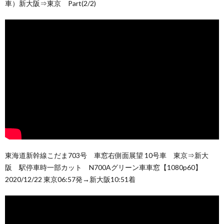
車）新大阪⇒東京 Part(2/2)
東海道新幹線こだま703号 車窓右側面展望 10号車 東京⇒新大
阪 駅停車時一部カット N700Aグリーン車車窓【1080p60】
2020/12/22 東京06:57発→新大阪10:51着