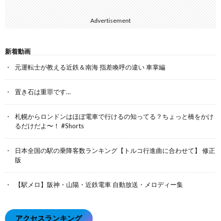
Advertisement
新着動画
元運転士が教える近鉄＆南海 指差喚呼の違い 車掌編
置き石は重罪です…
札幌からロンドンはほぼ電車で行けるの知ってる？ちょっと橋をかけ
るだけだよ〜！ #Shorts
日本全国の駅の乗降客数ランキング【トルコ行進曲に合わせて】 修正
版
【駅メロ】阪神・山陽・近鉄電車 自動放送・メロディー集
アクセスランキング