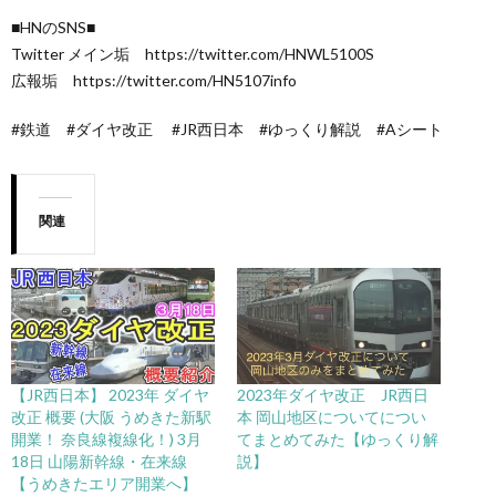
■HNのSNS■
Twitter メイン垢 https://twitter.com/HNWL5100S
広報垢 https://twitter.com/HN5107info
#鉄道 #ダイヤ改正 #JR西日本 #ゆっくり解説 #Aシート
関連
【JR西日本】 2023年 ダイヤ
2023年ダイヤ改正 JR西日
改正 概要 (大阪 うめきた新駅
本 岡山地区についてについ
開業！ 奈良線複線化！) 3月
てまとめてみた【ゆっくり解
18日 山陽新幹線・在来線
説】
【うめきたエリア開業へ】