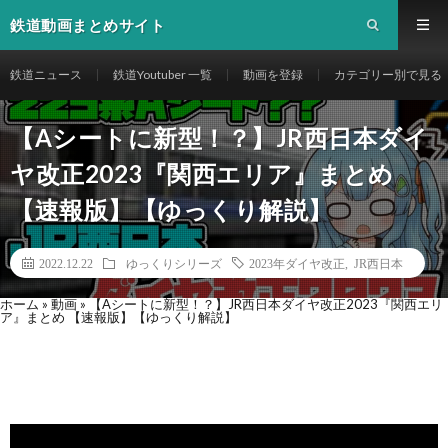
鉄道動画まとめサイト
鉄道ニュース
鉄道Youtuber 一覧
動画を登録
カテゴリー別で見る
【Aシートに新型！？】JR西日本ダイ
ヤ改正2023『関西エリア』まとめ
【速報版】【ゆっくり解説】
2022.12.22
ゆっくりシリーズ
2023年ダイヤ改正
,
JR西日本
ホーム
»
動画
»
【Aシートに新型！？】JR西日本ダイヤ改正2023『関西エリ
ア』まとめ 【速報版】【ゆっくり解説】