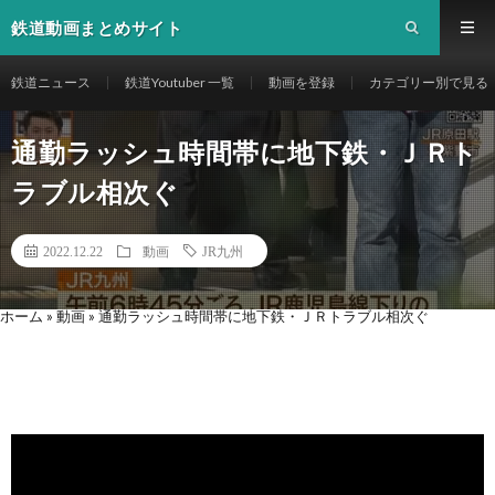
鉄道動画まとめサイト
鉄道ニュース
鉄道Youtuber 一覧
動画を登録
カテゴリー別で見る
通勤ラッシュ時間帯に地下鉄・ＪＲト
ラブル相次ぐ
2022.12.22
動画
JR九州
ホーム
»
動画
»
通勤ラッシュ時間帯に地下鉄・ＪＲトラブル相次ぐ