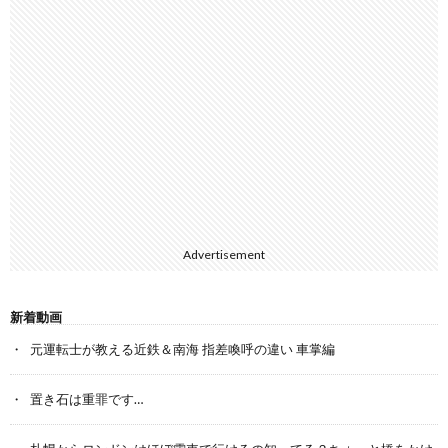
Advertisement
新着動画
元運転士が教える近鉄＆南海 指差喚呼の違い 車掌編
置き石は重罪です…