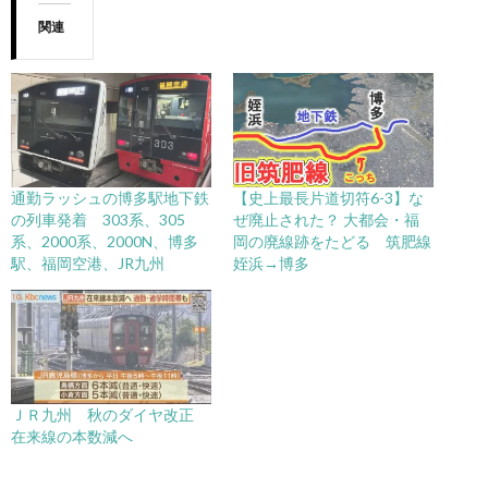
関連
通勤ラッシュの博多駅地下鉄
【史上最長片道切符6-3】な
の列車発着 303系、305
ぜ廃止された？ 大都会・福
系、2000系、2000N、博多
岡の廃線跡をたどる 筑肥線
駅、福岡空港、JR九州
姪浜→博多
ＪＲ九州 秋のダイヤ改正
在来線の本数減へ