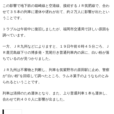
この影響で地下鉄の箱崎線と空港線、接続するＪＲ筑肥線で、合わ
せて３５本の列車に運休や遅れが出て、約２万人に影響が出たとい
うことです。
トラブルは午前中に復旧しましたが、福岡市交通局で詳しい原因を
調べています。
一方、ＪＲ九州などによりますと、１９日午前６時４５分ごろ、Ｊ
Ｒ鹿児島線下りの博多発・荒尾行き普通列車内の床に、白い粉が落
ちているのが見つかりました。
ＪＲ九州は不審物と判断し、列車を筑紫野市の原田駅に止め、警察
が“白い粉”を回収して調べたところ、ラムネ菓子のようなものとみ
られるということです。
列車は清掃のため運休となり、また、上り普通列車１本も運休し、
合わせて約４００人に影響が出ました。