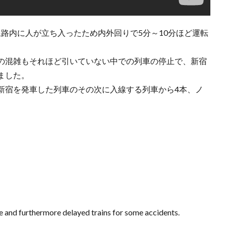
で線路内に人が立ち入ったため内外回りで5分～10分ほど運転
の混雑もそれほど引いていない中での列車の停止で、新宿
ました。
新宿を発車した列車のその次に入線する列車から4本、ノ
 and furthermore delayed trains for some accidents.