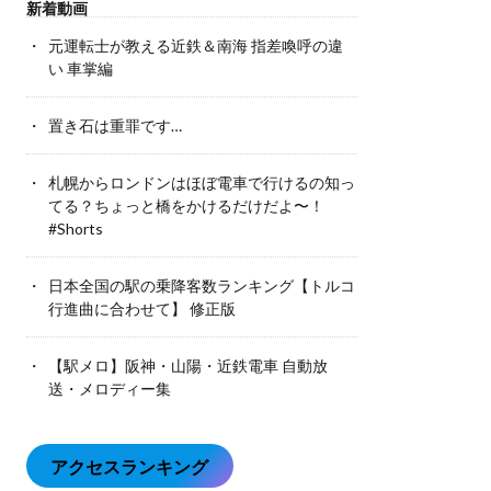
新着動画
元運転士が教える近鉄＆南海 指差喚呼の違
い 車掌編
置き石は重罪です…
札幌からロンドンはほぼ電車で行けるの知っ
てる？ちょっと橋をかけるだけだよ〜！
#Shorts
日本全国の駅の乗降客数ランキング【トルコ
行進曲に合わせて】 修正版
【駅メロ】阪神・山陽・近鉄電車 自動放
送・メロディー集
アクセスランキング