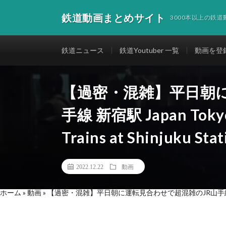
鉄道動画まとめサイト
3000本以上の鉄
鉄道ニュース
鉄道Youtuber 一覧
動画を登
【過密・混雑】平日朝に
手線 新宿駅 Japan Tokyo 
Trains at Shinjuku Stat
2022.12.22
動画
ホーム
»
動画
»
【過密・混雑】平日朝に運転見合わせで超混雑のJR山手線 新宿駅 Japan To