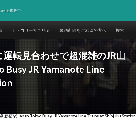
道動画を掲載中
録
カテゴリー別で見る
動画削除をご希望の方へ
検索
運転見合わせで超混雑のJR山
Busy JR Yamanote Line
ion
kyo Busy JR Yamanote Line Trains at Shinjuku Station