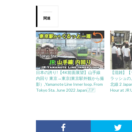
関連
日本の誇り!【4K前面展望】山手線
【混雑】【ラ
内回り 東京→東京(東京駅外観から撮
ラッシュの上
影）,Yamanote Line Inner loop. From
北線 2 Japan
Tokyo Sta. June 2022 Japan🇯🇵
Hour at JR 