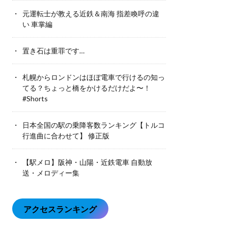
元運転士が教える近鉄＆南海 指差喚呼の違
い 車掌編
置き石は重罪です…
札幌からロンドンはほぼ電車で行けるの知っ
てる？ちょっと橋をかけるだけだよ〜！
#Shorts
日本全国の駅の乗降客数ランキング【トルコ
行進曲に合わせて】 修正版
【駅メロ】阪神・山陽・近鉄電車 自動放
送・メロディー集
アクセスランキング