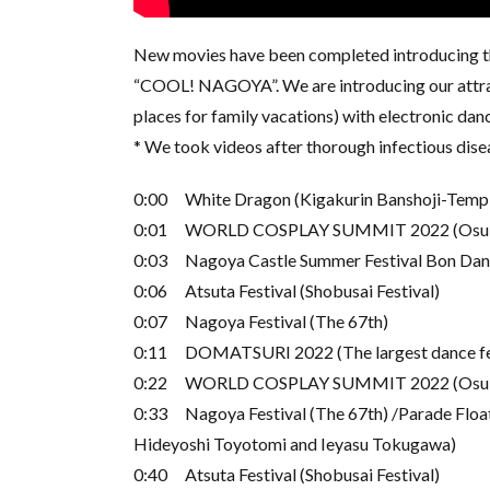
New movies have been completed introducing the
“COOL! NAGOYA”. We are introducing our att
places for family vacations) with electronic d
* We took videos after thorough infectious dis
0:00 White Dragon (Kigakurin Banshoji-Temp
0:01 WORLD COSPLAY SUMMIT 2022 (Osu C
0:03 Nagoya Castle Summer Festival Bon Dan
0:06 Atsuta Festival (Shobusai Festival)
0:07 Nagoya Festival (The 67th)
0:11 DOMATSURI 2022 (The largest dance fest
0:22 WORLD COSPLAY SUMMIT 2022 (Osu Co
0:33 Nagoya Festival (The 67th) /Parade Float
Hideyoshi Toyotomi and Ieyasu Tokugawa)
0:40 Atsuta Festival (Shobusai Festival)