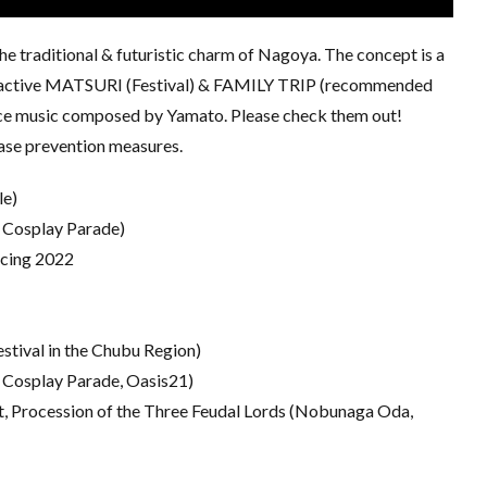
 traditional & futuristic charm of Nagoya. The concept is a
ractive MATSURI (Festival) & FAMILY TRIP (recommended
ance music composed by Yamato. Please check them out!
ease prevention measures.
le)
osplay Parade)
cing 2022
ival in the Chubu Region)
splay Parade, Oasis21)
, Procession of the Three Feudal Lords (Nobunaga Oda,