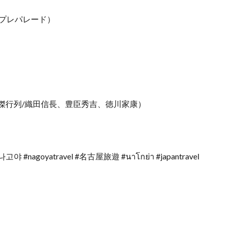
スプレパレード）
英傑行列/織田信長、豊臣秀吉、徳川家康）
고야 #nagoyatravel #名古屋旅遊 #นาโกย่า #japantravel