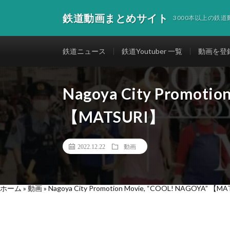
鉄道動画まとめサイト
3000本以上の鉄
鉄道ニュース
鉄道Youtuber 一覧
動画を登
Nagoya City Promotio
【MATSURI】
2022.12.22
動画
ホーム
»
動画
»
Nagoya City Promotion Movie, “COOL! NAGOYA” 【M