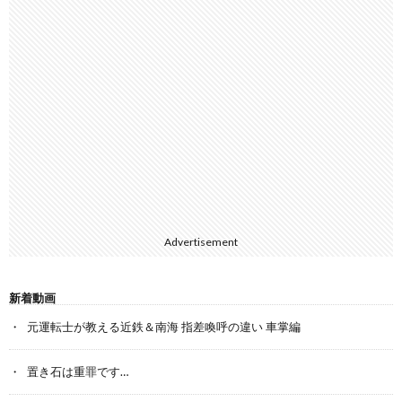
Advertisement
新着動画
元運転士が教える近鉄＆南海 指差喚呼の違い 車掌編
置き石は重罪です…