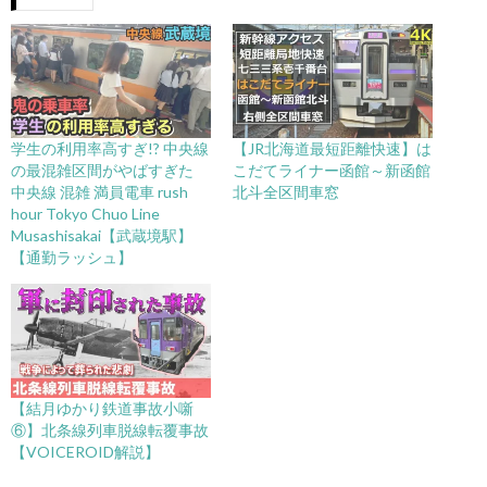
学生の利用率高すぎ!? 中央線
【JR北海道最短距離快速】は
の最混雑区間がやばすぎた
こだてライナー函館～新函館
中央線 混雑 満員電車 rush
北斗全区間車窓
hour Tokyo Chuo Line
Musashisakai【武蔵境駅】
【通勤ラッシュ】
【結月ゆかり鉄道事故小噺
⑥】北条線列車脱線転覆事故
【VOICEROID解説】