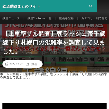
鉄道動画まとめサイト
鉄道ニュース
鉄道Youtuber 一覧
動画を登録
カテゴリー別で見る
【乗車率ザル調査】朝ラッシュ帯千歳
線下り札幌口の混雑率を調査して見ま
した。
2022.12.22
動画
ホーム
»
動画
»
【乗車率ザル調査】朝ラッシュ帯千歳線下り札幌口の混雑率
を調査して見ました。