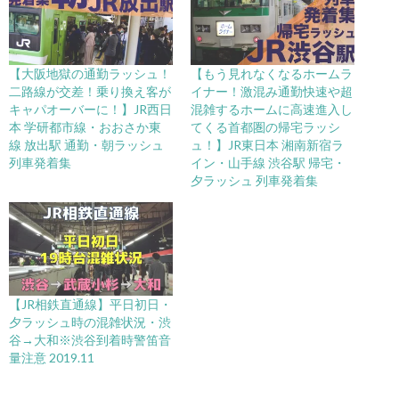
【大阪地獄の通勤ラッシュ！
【もう見れなくなるホームラ
二路線が交差！乗り換え客が
イナー！激混み通勤快速や超
キャパオーバーに！】JR西日
混雑するホームに高速進入し
本 学研都市線・おおさか東
てくる首都圏の帰宅ラッシ
線 放出駅 通勤・朝ラッシュ
ュ！】JR東日本 湘南新宿ラ
列車発着集
イン・山手線 渋谷駅 帰宅・
夕ラッシュ 列車発着集
【JR相鉄直通線】平日初日・
夕ラッシュ時の混雑状況・渋
谷→大和※渋谷到着時警笛音
量注意 2019.11