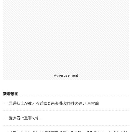
Advertisement
新着動画
元運転士が教える近鉄＆南海 指差喚呼の違い 車掌編
置き石は重罪です…