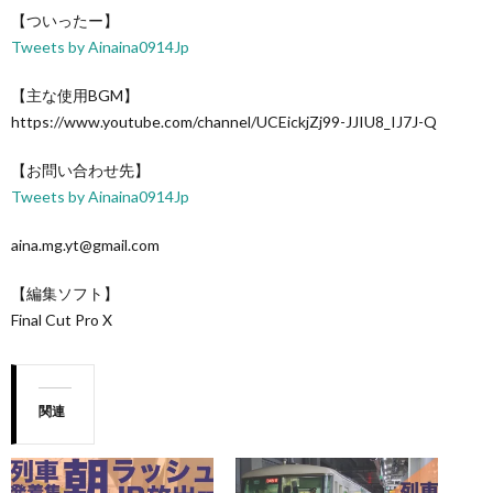
【ついったー】
Tweets by Ainaina0914Jp
【主な使用BGM】
https://www.youtube.com/channel/UCEickjZj99-JJIU8_IJ7J-Q
【お問い合わせ先】
Tweets by Ainaina0914Jp
aina.mg.yt@gmail.com
【編集ソフト】
Final Cut Pro X
関連