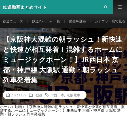
鉄道動画まとめサイト
鉄道ニュース
鉄道Youtuber 一覧
動画を登録
カテゴリー別で見る
【京阪神大混雑の朝ラッシュ！新快速
と快速が相互発着！混雑するホームに
ミュージックホーン！】JR西日本 京
都・神戸線 大阪駅 通勤・朝ラッシュ
列車発着集
2022.12.22
動画
JR西日本
,
京阪電車
ホーム
»
動画
»
【京阪神大混雑の朝ラッシュ！新快速と快速が相互発着！混
雑するホームにミュージックホーン！】JR西日本 京都・神戸線 大阪駅 通
勤・朝ラッシュ 列車発着集