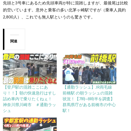
先頭と3号車にあるため先頭車両が特に混雑しますが、最後尾は比較
的空いています。意外と乗客の多い北茅ヶ崎駅ですが（乗車人員約
2,800人）、これでも無人駅というのも驚きです。
関連
【登戸駅の混雑ここにあ
【通勤ラッシュ】JR両毛線
り！！】朝の快速急行はすし
前橋駅 の朝ラッシュの混雑
詰め車内で乗りたくねぇ！
状況！【7時~8時半を調査】
神奈川県川崎市 ＃通勤ラッ
群馬県庁がある前橋市の中心
シュ
駅！