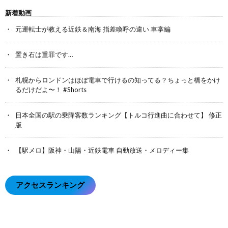
新着動画
元運転士が教える近鉄＆南海 指差喚呼の違い 車掌編
置き石は重罪です…
札幌からロンドンはほぼ電車で行けるの知ってる？ちょっと橋をかけ
るだけだよ〜！ #Shorts
日本全国の駅の乗降客数ランキング【トルコ行進曲に合わせて】 修正
版
【駅メロ】阪神・山陽・近鉄電車 自動放送・メロディー集
アクセスランキング