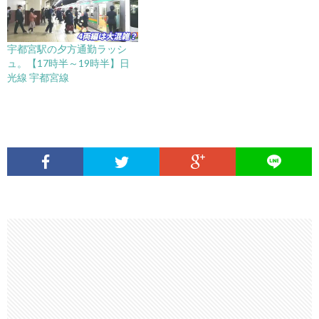
宇都宮駅の夕方通勤ラッシ
ュ。【17時半～19時半】日
光線 宇都宮線