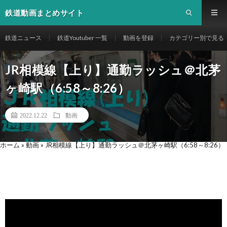
鉄道動画まとめサイト
鉄道ニュース
鉄道Youtuber 一覧
動画を登録
カテゴリー別で見る
JR相模線【上り】通勤ラッシュ＠北茅
ヶ崎駅（6:58～8:26）
2022.12.22
動画
ホーム
»
動画
»
JR相模線【上り】通勤ラッシュ＠北茅ヶ崎駅（6:58～8:26）