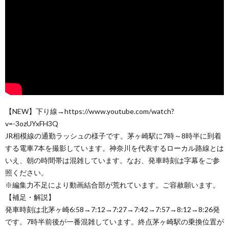
【NEW】下り線→https://www.youtube.com/watch?
v=-3ozUYxFH3Q
JR相模線の通勤ラッシュの様子です。茅ヶ崎駅に7時～8時半に到着
する電車7本を撮影しています。神奈川を代表するローカル路線とは
いえ、朝の時間帯は混雑しています。なお、発車時刻は字幕をご参
照ください。
※編集力不足により動画結合部が荒れています。ご容赦願います。
【補足・解説】
発車時刻は北茅ヶ崎6:58→7:12→7:27→7:42→7:57→8:12→8:26発
です。7時半前後が一番混雑しています。終点茅ヶ崎駅の乗換位置が