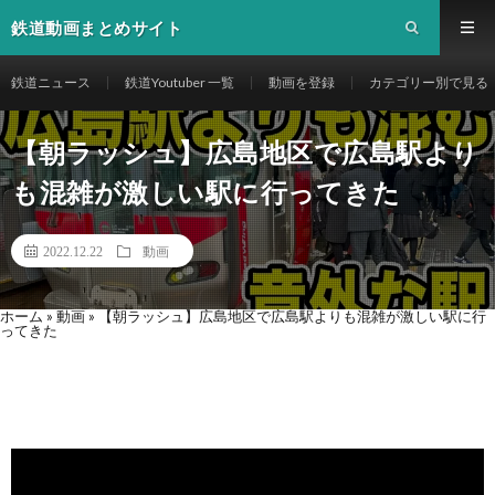
鉄道動画まとめサイト
鉄道ニュース
鉄道Youtuber 一覧
動画を登録
カテゴリー別で見る
【朝ラッシュ】広島地区で広島駅より
も混雑が激しい駅に行ってきた
2022.12.22
動画
ホーム
»
動画
»
【朝ラッシュ】広島地区で広島駅よりも混雑が激しい駅に行
ってきた