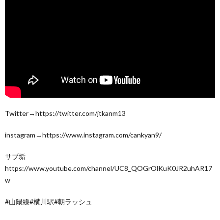
Twitter→https://twitter.com/jtkanm13
instagram→https://www.instagram.com/cankyan9/
サブ垢
https://www.youtube.com/channel/UC8_QOGrOlKuK0JR2uhAR17
w
#山陽線#横川駅#朝ラッシュ