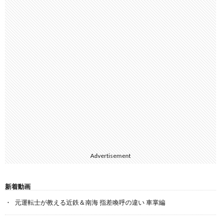
Advertisement
新着動画
元運転士が教える近鉄＆南海 指差喚呼の違い 車掌編