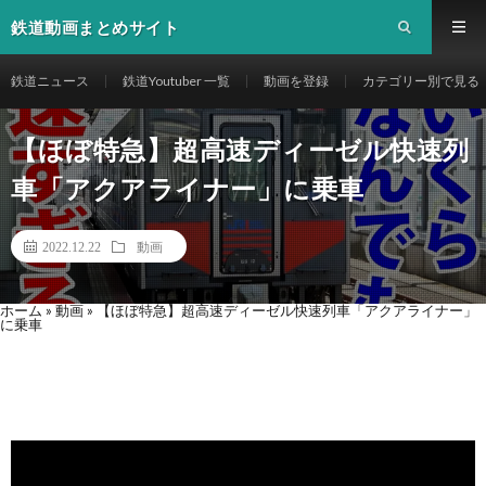
鉄道動画まとめサイト
鉄道ニュース
鉄道Youtuber 一覧
動画を登録
カテゴリー別で見る
【ほぼ特急】超高速ディーゼル快速列
車「アクアライナー」に乗車
2022.12.22
動画
ホーム
»
動画
»
【ほぼ特急】超高速ディーゼル快速列車「アクアライナー」
に乗車