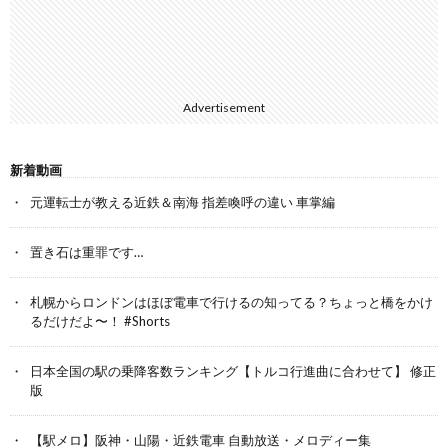
Advertisement
新着動画
元運転士が教える近鉄＆南海 指差喚呼の違い 車掌編
置き石は重罪です…
札幌からロンドンはほぼ電車で行けるの知ってる？ちょっと橋をかけ
るだけだよ〜！ #Shorts
日本全国の駅の乗降客数ランキング【トルコ行進曲に合わせて】 修正
版
【駅メロ】阪神・山陽・近鉄電車 自動放送・メロディー集