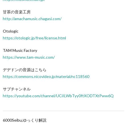
甘茶の音楽工房
http://amachamusic.chagasi.com/
Otologic
https://otologic.jp/free/license.html
TAM Music Factory
https://www.tam-music.com/
デデドンの音源はこちら
https://commons.nicovideo.jp/material/nc118560
サブチャンネル
https://youtube.com/channel/UCiILWbTyy0ftXODTXtPww6Q
6000Seibu,ゆっくり解説