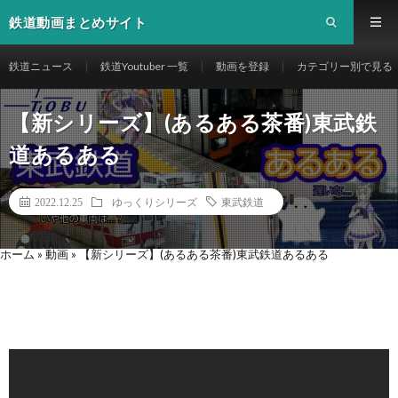
鉄道動画まとめサイト
鉄道ニュース
鉄道Youtuber 一覧
動画を登録
カテゴリー別で見る
【新シリーズ】(あるある茶番)東武鉄
道あるある
2022.12.25
ゆっくりシリーズ
東武鉄道
ホーム
»
動画
»
【新シリーズ】(あるある茶番)東武鉄道あるある