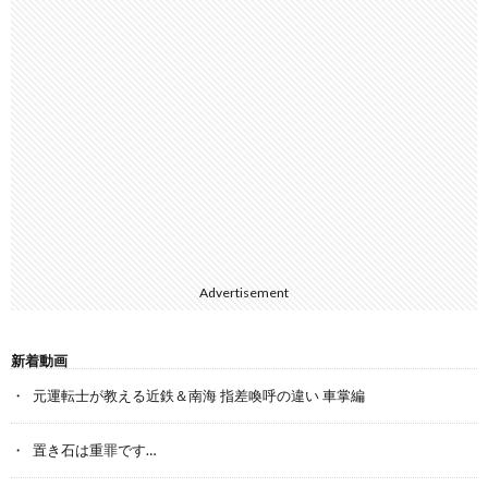
Advertisement
新着動画
元運転士が教える近鉄＆南海 指差喚呼の違い 車掌編
置き石は重罪です…