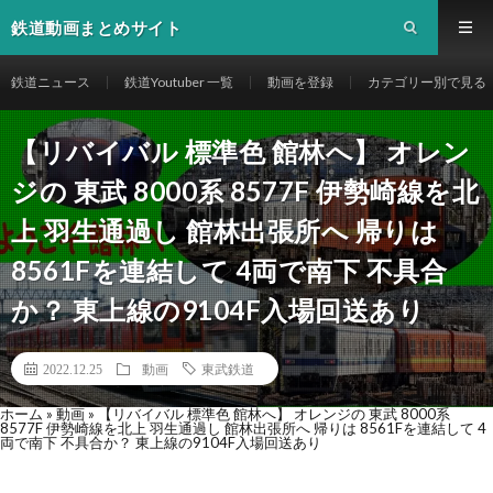
鉄道動画まとめサイト
鉄道ニュース
鉄道Youtuber 一覧
動画を登録
カテゴリー別で見る
【リバイバル 標準色 館林へ】 オレン
ジの 東武 8000系 8577F 伊勢崎線を北
上 羽生通過し 館林出張所へ 帰りは
8561Fを連結して 4両で南下 不具合
か？ 東上線の9104F入場回送あり
2022.12.25
動画
東武鉄道
ホーム
»
動画
»
【リバイバル 標準色 館林へ】 オレンジの 東武 8000系
8577F 伊勢崎線を北上 羽生通過し 館林出張所へ 帰りは 8561Fを連結して 4
両で南下 不具合か？ 東上線の9104F入場回送あり