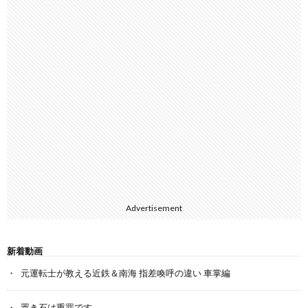
Advertisement
新着動画
元運転士が教える近鉄＆南海 指差喚呼の違い 車掌編
置き石は重罪です…