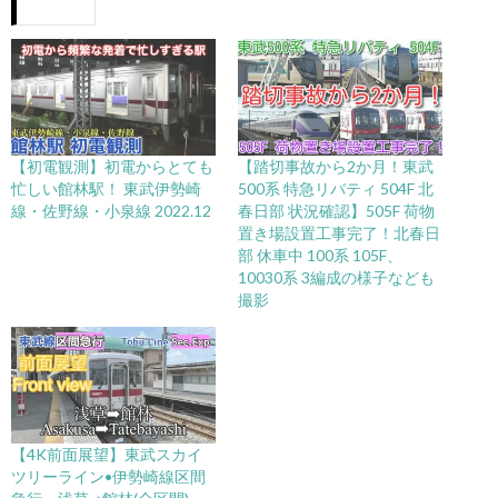
【初電観測】初電からとても
【踏切事故から2か月！東武
忙しい館林駅！ 東武伊勢崎
500系 特急リバティ 504F 北
線・佐野線・小泉線 2022.12
春日部 状況確認】505F 荷物
置き場設置工事完了！北春日
部 休車中 100系 105F、
10030系 3編成の様子なども
撮影
【4K前面展望】東武スカイ
ツリーライン•伊勢崎線区間