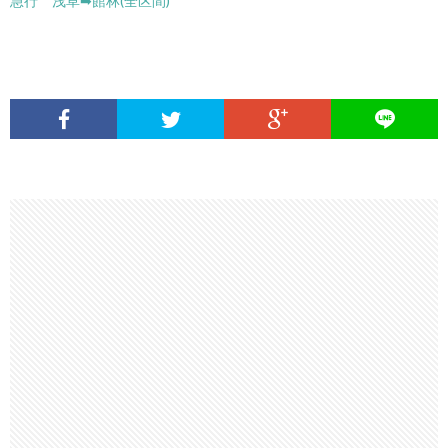
急行 浅草➡︎館林(全区間)