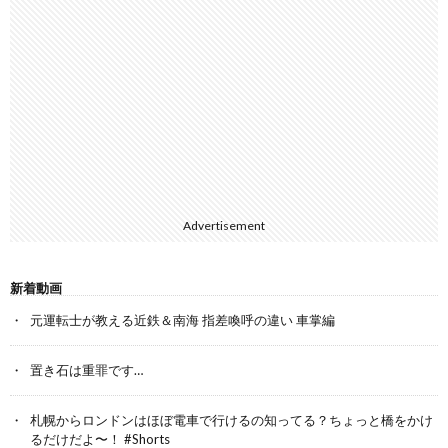
Advertisement
新着動画
元運転士が教える近鉄＆南海 指差喚呼の違い 車掌編
置き石は重罪です…
札幌からロンドンはほぼ電車で行けるの知ってる？ちょっと橋をかけ
るだけだよ〜！ #Shorts