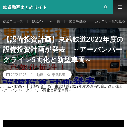
鉄道動画まとめサイト
鉄道ニュース
鉄道Youtuber 一覧
動画を登録
カテゴリー別で見る
【設備投資計画】東武鉄道2022年度の
設備投資計画が発表 ～アーバンパー
クライン5両化と新型車両～
2022.12.25
動画
東武鉄道
ホーム
»
動画
»
【設備投資計画】東武鉄道2022年度の設備投資計画が発表
～アーバンパークライン5両化と新型車両～