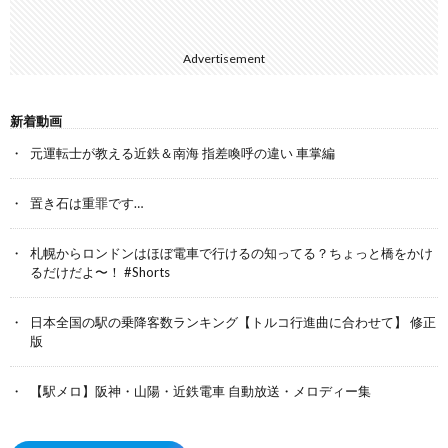
Advertisement
新着動画
元運転士が教える近鉄＆南海 指差喚呼の違い 車掌編
置き石は重罪です…
札幌からロンドンはほぼ電車で行けるの知ってる？ちょっと橋をかけ
るだけだよ〜！ #Shorts
日本全国の駅の乗降客数ランキング【トルコ行進曲に合わせて】 修正
版
【駅メロ】阪神・山陽・近鉄電車 自動放送・メロディー集