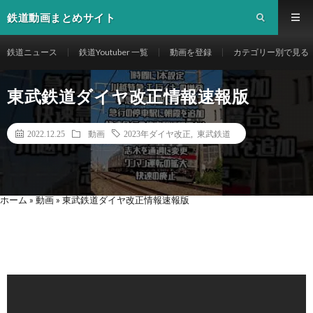
鉄道動画まとめサイト
鉄道ニュース
鉄道Youtuber 一覧
動画を登録
カテゴリー別で見る
東武鉄道ダイヤ改正情報速報版
2022.12.25
動画
2023年ダイヤ改正
,
東武鉄道
ホーム
»
動画
»
東武鉄道ダイヤ改正情報速報版