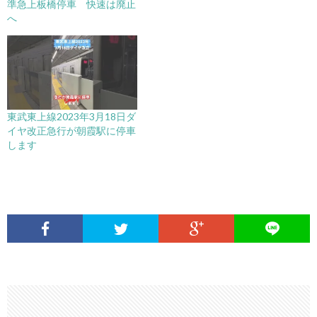
準急上板橋停車 快速は廃止
へ
東武東上線2023年3月18日ダ
イヤ改正急行が朝霞駅に停車
します