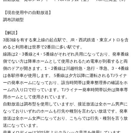
【現在使用中の自動放送】
調布詳細型
【解説】
3面3線を有する東上線の起点駅で、JR・西武鉄道・東京メトロを含
めると利用者は世界で2番目に多い駅です。
線路は2・3番線と4・5番線がそれぞれ共用になっており、発車番線
側でない方は降車ホームとして使用されるため電車が到着すると両
側のドアが開きます。1・2番線は川越特急・急行・準急、3・4番線
は各駅停車が使用します。 5番線は夕方以降に運転されるTJライナ
ーの発車ホームになっており、該当時間帯は乗車整理券の確認をホ
ームの入り口で行っています。TJライナー発車時間帯以外は降車専
用ホームとして使用されています。
自動放送は調布型を使用していますが、接近放送は全ホーム男声に
なっておりいずれのホームも行先や種別を言わない放送です。発車
放送は全ホーム女声になっており、こちらでは行先・種別を言う放
送になっています。
発車メロディーは2015年よりクラシック音楽を使用しています。