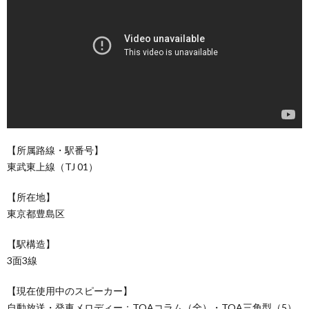
【所属路線・駅番号】
東武東上線（TJ 01）
【所在地】
東京都豊島区
【駅構造】
3面3線
【現在使用中のスピーカー】
自動放送・発車メロディー：TOAコラム（全）・TOA三角型（5）