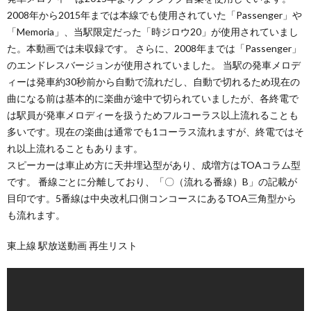
2008年から2015年までは本線でも使用されていた「Passenger」や
「Memoria」、当駅限定だった「時ジロウ20」が使用されていまし
た。本動画では未収録です。 さらに、2008年までは「Passenger」
のエンドレスバージョンが使用されていました。 当駅の発車メロデ
ィーは発車約30秒前から自動で流れだし、自動で切れるため現在の
曲になる前は基本的に楽曲が途中で切られていましたが、各終電で
は駅員が発車メロディーを扱うためフルコーラス以上流れることも
多いです。現在の楽曲は通常でも1コーラス流れますが、終電ではそ
れ以上流れることもあります。
スピーカーは車止め方に天井埋込型があり、成増方はTOAコラム型
です。 番線ごとに分離しており、「〇（流れる番線）B」の記載が
目印です。5番線は中央改札口側コンコースにあるTOA三角型から
も流れます。
東上線 駅放送動画 再生リスト