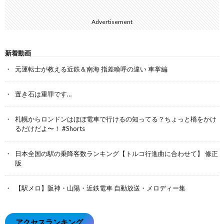
Advertisement
新着動画
元運転士が教える近鉄＆南海 指差喚呼の違い 車掌編
置き石は重罪です…
札幌からロンドンはほぼ電車で行けるの知ってる？ちょっと橋をかけ
るだけだよ〜！ #Shorts
日本全国の駅の乗降客数ランキング【トルコ行進曲に合わせて】 修正
版
【駅メロ】阪神・山陽・近鉄電車 自動放送・メロディー集
アクセスランキング