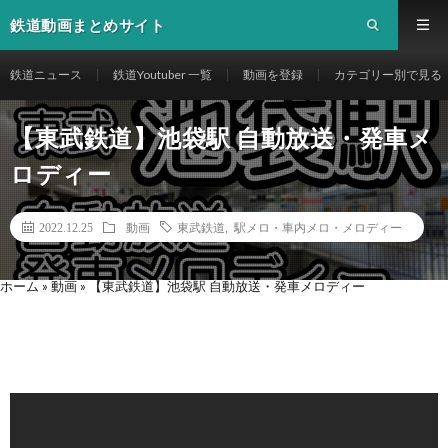
鉄道動画まとめサイト
鉄道ニュース
鉄道Youtuber 一覧
動画を登録
カテゴリー別で見る
【東武鉄道】池袋駅 自動放送・発車メ
ロディー
2022.12.25
動画
東武鉄道
,
駅メロ・車内メロ・メロディー
ホーム
»
動画
»
【東武鉄道】池袋駅 自動放送・発車メロディー