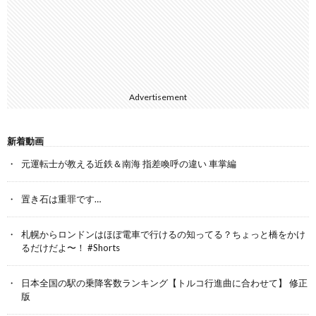
Advertisement
新着動画
元運転士が教える近鉄＆南海 指差喚呼の違い 車掌編
置き石は重罪です…
札幌からロンドンはほぼ電車で行けるの知ってる？ちょっと橋をかけ
るだけだよ〜！ #Shorts
日本全国の駅の乗降客数ランキング【トルコ行進曲に合わせて】 修正
版