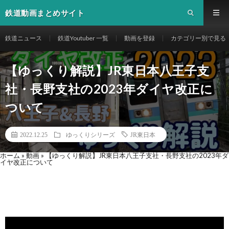
鉄道動画まとめサイト
鉄道ニュース
鉄道Youtuber 一覧
動画を登録
カテゴリー別で見る
【ゆっくり解説】JR東日本八王子支
社・長野支社の2023年ダイヤ改正に
ついて
2022.12.25
ゆっくりシリーズ
JR東日本
ホーム
»
動画
»
【ゆっくり解説】JR東日本八王子支社・長野支社の2023年ダ
イヤ改正について