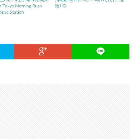
 Tokyo Morning Rush
雑 HD
Ueno Station