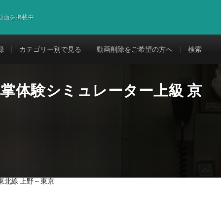
道動画を掲載中
録
カテゴリー別で見る
動画削除をご希望の方へ
検索
車掌体験シミュレーター上級 京
東北線 上野～東京