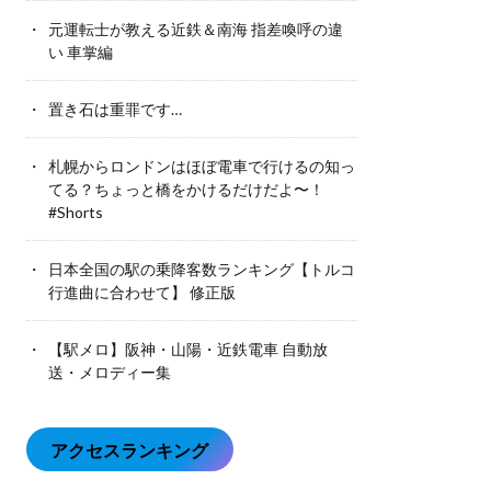
元運転士が教える近鉄＆南海 指差喚呼の違
い 車掌編
置き石は重罪です…
札幌からロンドンはほぼ電車で行けるの知っ
てる？ちょっと橋をかけるだけだよ〜！
#Shorts
日本全国の駅の乗降客数ランキング【トルコ
行進曲に合わせて】 修正版
【駅メロ】阪神・山陽・近鉄電車 自動放
送・メロディー集
アクセスランキング