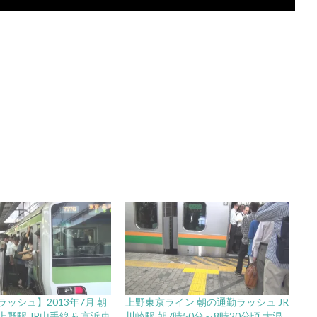
ッシュ】2013年7月 朝
上野東京ライン 朝の通勤ラッシュ JR
野駅 JR山手線 & 京浜東
川崎駅 朝7時50分～8時20分頃 大混