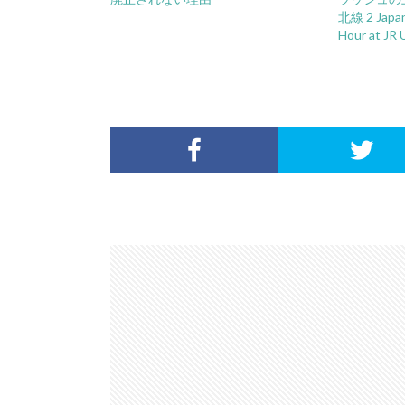
北線 2 Japan
Hour at JR 