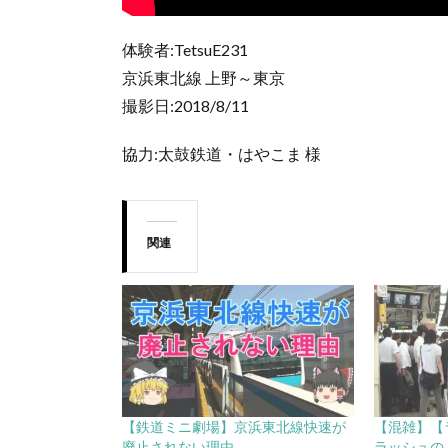
体験者:TetsuE231
京浜東北線 上野～東京
撮影日:2018/8/11
協力:太鼓鉄道・はやこま 様
関連
【鉄道ミニ劇場】京浜東北線快速が
【混雑】【ラ
廃止されない理由
ラッシュの上