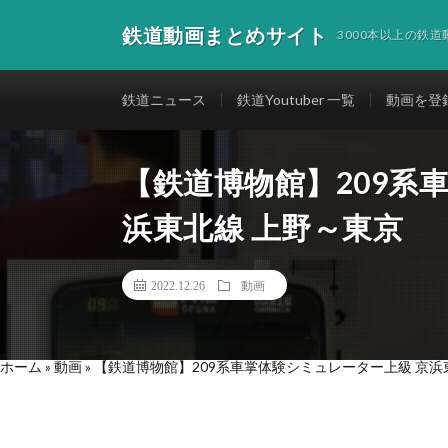
鉄道動画まとめサイト
3000本以上の鉄
鉄道ニュース
鉄道Youtuber 一覧
動画を登
【鉄道博物館】209系
浜東北線 上野～東京
2022.12.26
動画
ホーム
»
動画
»
【鉄道博物館】209系車掌体験シミュレーター上級 京浜