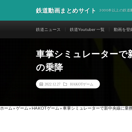
鉄道動画まとめサイト
3000本以上の鉄
鉄道ニュース
鉄道Youtuber 一覧
動画を登
車掌シミュレーターで
の乗降
2022.12.27
HAKOTゲーム
ホーム
»
ゲーム
»
HAKOTゲーム
»
車掌シミュレーターで新中央線に乗務