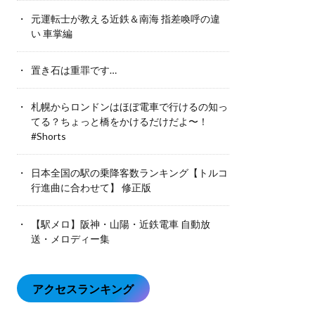
元運転士が教える近鉄＆南海 指差喚呼の違
い 車掌編
置き石は重罪です…
札幌からロンドンはほぼ電車で行けるの知っ
てる？ちょっと橋をかけるだけだよ〜！
#Shorts
日本全国の駅の乗降客数ランキング【トルコ
行進曲に合わせて】 修正版
【駅メロ】阪神・山陽・近鉄電車 自動放
送・メロディー集
アクセスランキング