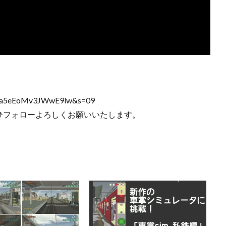
vpIGa5eEoMv3JWwE9lw&s=09
のでぜひフォローよろしくお願いいたします。