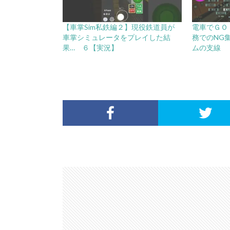
【車掌Sim私鉄編２】現役鉄道員が
電車でＧＯ！
車掌シミュレータをプレイした結
務でのNG
果… ６【実況】
ムの支線