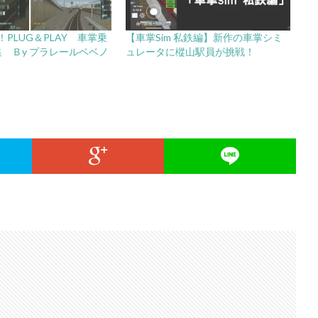
PLUG＆PLAY 車掌乗
【車掌Sim 私鉄編】新作の車掌シミ
集 Ｂy プラレールベベノ
ュレータに樅山駅員が挑戦！