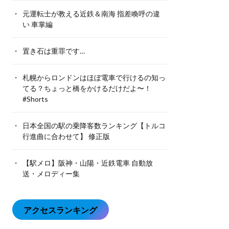
元運転士が教える近鉄＆南海 指差喚呼の違
い 車掌編
置き石は重罪です…
札幌からロンドンはほぼ電車で行けるの知っ
てる？ちょっと橋をかけるだけだよ〜！
#Shorts
日本全国の駅の乗降客数ランキング【トルコ
行進曲に合わせて】 修正版
【駅メロ】阪神・山陽・近鉄電車 自動放
送・メロディー集
アクセスランキング