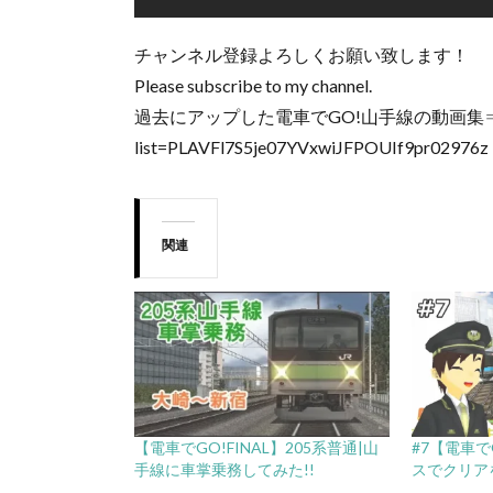
チャンネル登録よろしくお願い致します！
Please subscribe to my channel.
過去にアップした電車でGO!山手線の動画集⇒https://w
list=PLAVFl7S5je07YVxwiJFPOUIf9pr02976z
関連
【電車でGO!FINAL】205系普通|山
#7【電車で
手線に車掌乗務してみた!!
スでクリア