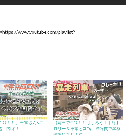
ww.youtube.com/playlist?
GO！！ 】車掌さんVコ
【電車でGO！！ はしろう山手線】
を目指す！
ロリータ車掌と新宿～渋谷間で昇格
試験に挑む！#2