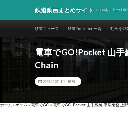
鉄道動画まとめサイト
3000本以上の鉄
鉄道ニュース
鉄道Youtuber 一覧
動画を登
電車でGO!Pocket 山手
Chain
2022.12.27
動画
ホーム
»
ゲーム
»
電車でGO
»
電車でGO!Pocket 山手線編 車掌乗務 上野~大崎