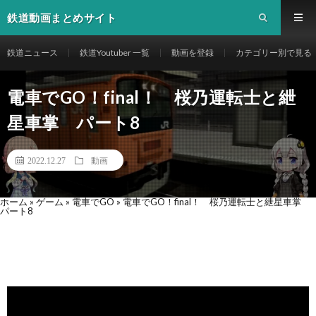
鉄道動画まとめサイト
鉄道ニュース
鉄道Youtuber 一覧
動画を登録
カテゴリー別で見る
電車でGO！final！ 桜乃運転士と紲
星車掌 パート8
2022.12.27
動画
ホーム
»
ゲーム
»
電車でGO
»
電車でGO！final！ 桜乃運転士と紲星車掌
パート8