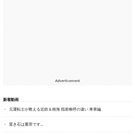
Advertisement
新着動画
元運転士が教える近鉄＆南海 指差喚呼の違い 車掌編
置き石は重罪です…