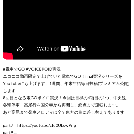
#電車でGO #VOICEROID実況
ニコニコ動画限定で上げていた電車でGO！final実況シリーズを
YouTubeにも上げます。1週間、年末年始毎日投稿(プレミアム公開)
します
8回目となる電GOボイロ実況！今回は目標の4項目の1つ、中央線、
各駅停車・高尾行を国分寺から再開し、終点まで運転します。
あと高尾まで発車メロディは全て東方の曲に差し替えてあります
part7→https://youtu.be/cfo0ULswPng
part9→