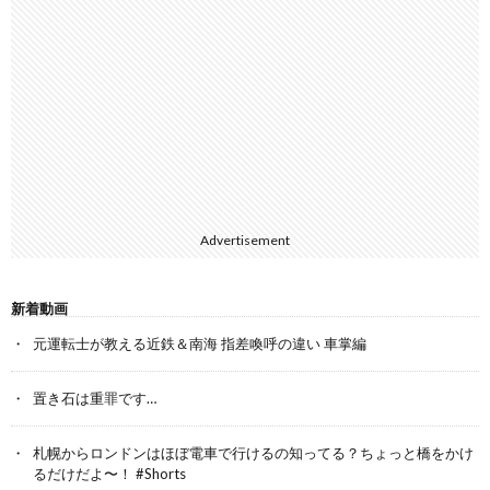
Advertisement
新着動画
元運転士が教える近鉄＆南海 指差喚呼の違い 車掌編
置き石は重罪です…
札幌からロンドンはほぼ電車で行けるの知ってる？ちょっと橋をかけ
るだけだよ〜！ #Shorts