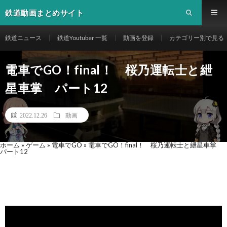
鉄道動画まとめサイト
鉄道ニュース
鉄道Youtuber 一覧
動画を登録
カテゴリー別で見る
電車でGO！final！ 桜乃運転士と紲
星車掌 パート12
2022.12.26
動画
ホーム
»
ゲーム
»
電車でGO
»
電車でGO！final！ 桜乃運転士と紲星車掌
パート12