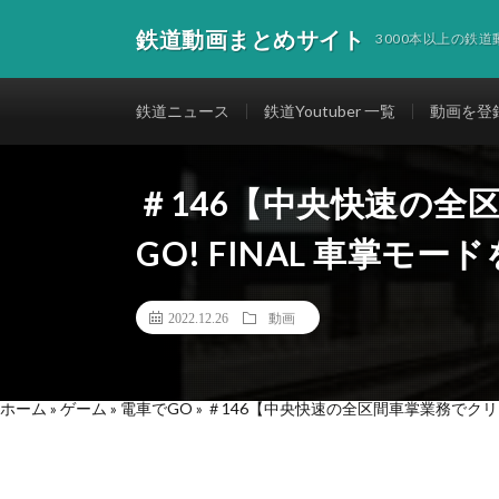
鉄道動画まとめサイト
3000本以上の鉄
鉄道ニュース
鉄道Youtuber 一覧
動画を登
＃146【中央快速の全
GO! FINAL 車掌モ
2022.12.26
動画
ホーム
»
ゲーム
»
電車でGO
»
＃146【中央快速の全区間車掌業務でクリア