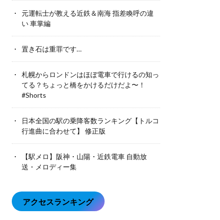
元運転士が教える近鉄＆南海 指差喚呼の違
い 車掌編
置き石は重罪です…
札幌からロンドンはほぼ電車で行けるの知っ
てる？ちょっと橋をかけるだけだよ〜！
#Shorts
日本全国の駅の乗降客数ランキング【トルコ
行進曲に合わせて】 修正版
【駅メロ】阪神・山陽・近鉄電車 自動放
送・メロディー集
アクセスランキング