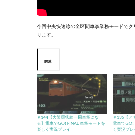
今回中央快速線の全区間車掌業務モードでク
ります。
関連
＃144【大阪環状線一周車掌にな
＃135【
る】電車でGO! FINAL 車掌モードを
電車でGO!
楽しく実況プレイ
く実況プレ