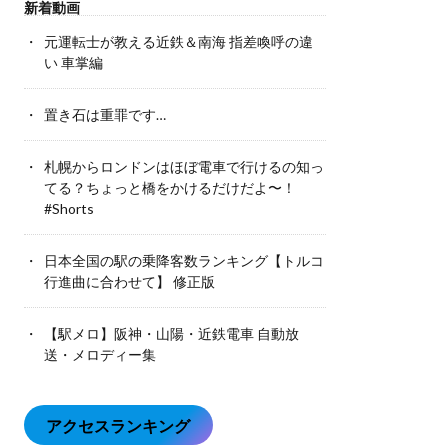
新着動画
元運転士が教える近鉄＆南海 指差喚呼の違
い 車掌編
置き石は重罪です…
札幌からロンドンはほぼ電車で行けるの知っ
てる？ちょっと橋をかけるだけだよ〜！
#Shorts
日本全国の駅の乗降客数ランキング【トルコ
行進曲に合わせて】 修正版
【駅メロ】阪神・山陽・近鉄電車 自動放
送・メロディー集
アクセスランキング