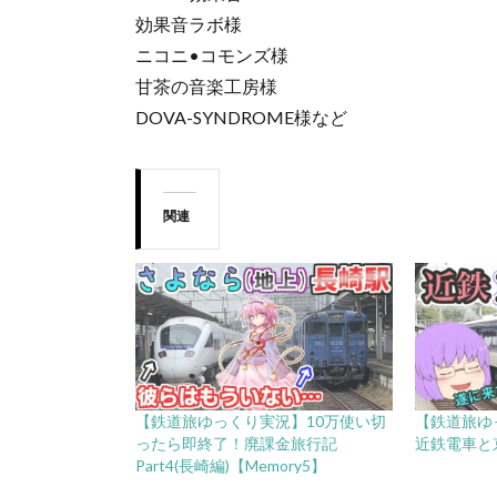
効果音ラボ様
ニコニ•コモンズ様
甘茶の音楽工房様
DOVA-SYNDROME様など
関連
【鉄道旅ゆっくり実況】10万使い切
【鉄道旅ゆ
ったら即終了！廃課金旅行記
近鉄電車と
Part4(長崎編)【Memory5】