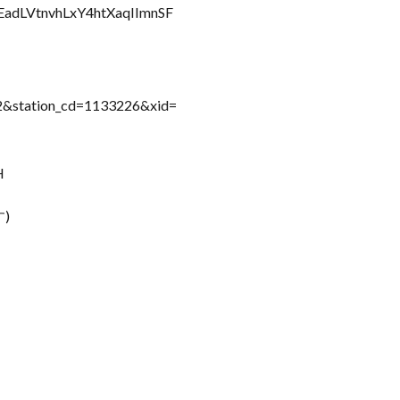
5HEadLVtnvhLxY4htXaqIImnSF
2&station_cd=1133226&xid=
H
)