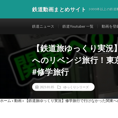
鉄道動画まとめサイト
3000本以上の鉄
鉄道ニュース
鉄道Youtuber 一覧
動画を登
【鉄道旅ゆっくり実況
へのリベンジ旅行！東京
#修学旅行
2023.01.05
ゆっくりシリーズ
ホーム
»
動画
»
【鉄道旅ゆっくり実況】修学旅行で行けなかった関東へのリ