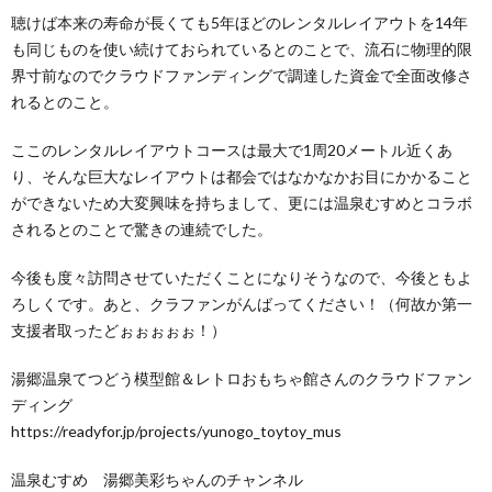
聴けば本来の寿命が長くても5年ほどのレンタルレイアウトを14年
も同じものを使い続けておられているとのことで、流石に物理的限
界寸前なのでクラウドファンディングで調達した資金で全面改修さ
れるとのこと。
ここのレンタルレイアウトコースは最大で1周20メートル近くあ
り、そんな巨大なレイアウトは都会ではなかなかお目にかかること
ができないため大変興味を持ちまして、更には温泉むすめとコラボ
されるとのことで驚きの連続でした。
今後も度々訪問させていただくことになりそうなので、今後ともよ
ろしくです。あと、クラファンがんばってください！（何故か第一
支援者取ったどぉぉぉぉぉ！）
湯郷温泉てつどう模型館＆レトロおもちゃ館さんのクラウドファン
ディング
https://readyfor.jp/projects/yunogo_toytoy_mus
温泉むすめ 湯郷美彩ちゃんのチャンネル