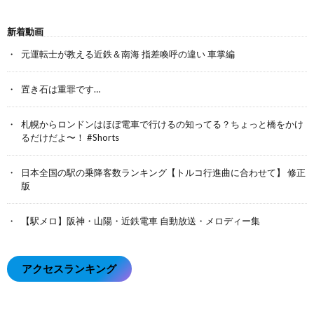
新着動画
元運転士が教える近鉄＆南海 指差喚呼の違い 車掌編
置き石は重罪です…
札幌からロンドンはほぼ電車で行けるの知ってる？ちょっと橋をかけ
るだけだよ〜！ #Shorts
日本全国の駅の乗降客数ランキング【トルコ行進曲に合わせて】 修正
版
【駅メロ】阪神・山陽・近鉄電車 自動放送・メロディー集
アクセスランキング