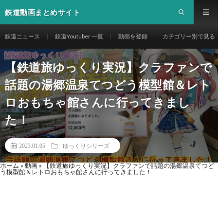
鉄道動画まとめサイト
鉄道ニュース
鉄道Youtuber 一覧
動画を登録
カテゴリー別で見る
【鉄道旅ゆっくり実況】クラファンで
話題の湯郷温泉てつどう模型館＆レト
ロおもちゃ館さんに行ってきまし
た！
2023.01.05
ゆっくりシリーズ
ホーム
»
動画
»
【鉄道旅ゆっくり実況】クラファンで話題の湯郷温泉てつど
う模型館＆レトロおもちゃ館さんに行ってきました！