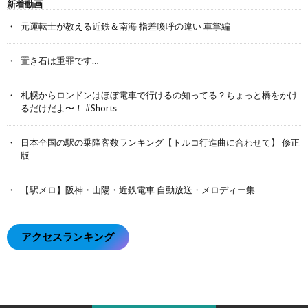
新着動画
元運転士が教える近鉄＆南海 指差喚呼の違い 車掌編
置き石は重罪です…
札幌からロンドンはほぼ電車で行けるの知ってる？ちょっと橋をかけ
るだけだよ〜！ #Shorts
日本全国の駅の乗降客数ランキング【トルコ行進曲に合わせて】 修正
版
【駅メロ】阪神・山陽・近鉄電車 自動放送・メロディー集
アクセスランキング