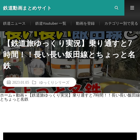
鉄道動画まとめサイト
鉄道ニュース
鉄道Youtuber 一覧
動画を登録
カテゴリー別で見る
【鉄道旅ゆっくり実況】乗り通すと7
時間！！長い長い飯田線とちょっと名
鉄
2023.01.05
ゆっくりシリーズ
ホーム
»
動画
»
【鉄道旅ゆっくり実況】乗り通すと7時間！！長い長い飯田線
とちょっと名鉄