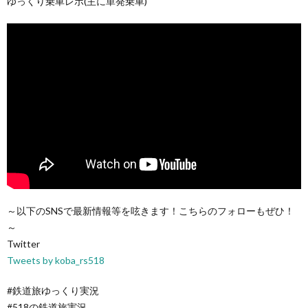
ゆっくり乗車レポ(主に単発乗車)
～以下のSNSで最新情報等を呟きます！こちらのフォローもぜひ！
～
Twitter
Tweets by koba_rs518
#鉄道旅ゆっくり実況
#518の鉄道旅実況