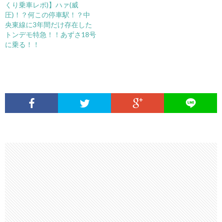
くり乗車レポ)】ハァ(威
圧)！？何この停車駅！？中
央東線に3年間だけ存在した
トンデモ特急！！あずさ18号
に乗る！！