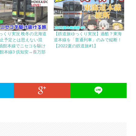
っくり実況 晩冬の北海道
【鉄道旅ゆっくり実況】過酷？東海
】廃止予定とは思えない混
道本線を「普通列車」のみで縦断！
函館本線でニセコを駆け
【2022夏の鉄道旅#1】
函館本線3 倶知安→長万部