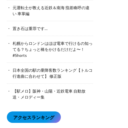
元運転士が教える近鉄＆南海 指差喚呼の違
い 車掌編
置き石は重罪です…
札幌からロンドンはほぼ電車で行けるの知っ
てる？ちょっと橋をかけるだけだよ〜！
#Shorts
日本全国の駅の乗降客数ランキング【トルコ
行進曲に合わせて】 修正版
【駅メロ】阪神・山陽・近鉄電車 自動放
送・メロディー集
アクセスランキング