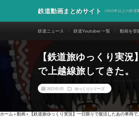
鉄道動画まとめサイト
3000本以上の鉄
鉄道ニュース
鉄道Youtuber 一覧
動画を登
【鉄道旅ゆっくり実況
で上越線旅してきた。
2023.01.05
ゆっくりシリーズ
ホーム
»
動画
»
【鉄道旅ゆっくり実況】一日限りで復活したあの車両で