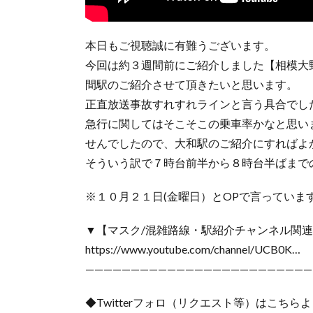
本日もご視聴誠に有難うございます。
今回は約３週間前にご紹介しました【相模大
間駅のご紹介させて頂きたいと思います。
正直放送事故すれすれラインと言う具合でし
急行に関してはそこそこの乗車率かなと思い
せんでしたので、大和駅のご紹介にすればよ
そういう訳で７時台前半から８時台半ばまで
※１０月２１日(金曜日）とOPで言っていま
▼【マスク/混雑路線・駅紹介チャンネル関
https://www.youtube.com/channel/UCB0K…
—————————————————————————
◆Twitterフォロ（リクエスト等）はこち