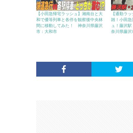
【小田急帰宅ラッシュ】湘南台と大
【通勤ラッ
和で優等列車と各停を観察後中央林
雑！小田急
間に移動してみた！ 神奈川県藤沢
ュ！藤沢駅
市：大和市
奈川県藤沢市