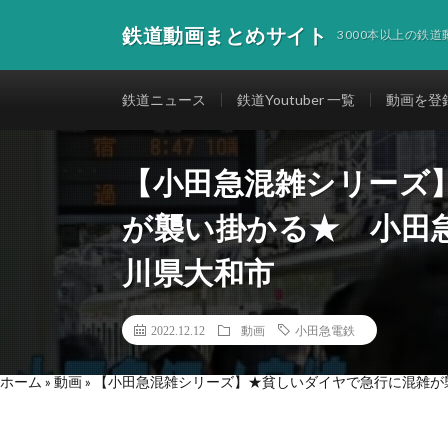
鉄道動画まとめサイト
3000本以上の鉄
鉄道ニュース
鉄道Youtuber 一覧
動画を登
【小田急混雑シリーズ
が襲い掛かる★ 小田
川県大和市
2022.12.12
動画
小田急電鉄
ホーム
»
動画
»
【小田急混雑シリーズ】★貧しいダイヤで急行に混雑が