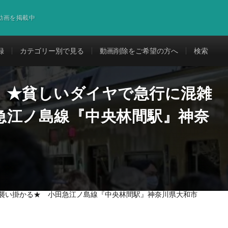
道動画を掲載中
録
カテゴリー別で見る
動画削除をご希望の方へ
検索
】★貧しいダイヤで急行に混雑
急江ノ島線『中央林間駅』神奈
襲い掛かる★ 小田急江ノ島線『中央林間駅』神奈川県大和市