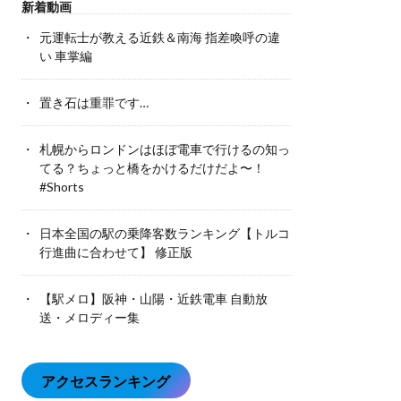
新着動画
元運転士が教える近鉄＆南海 指差喚呼の違
い 車掌編
置き石は重罪です…
札幌からロンドンはほぼ電車で行けるの知っ
てる？ちょっと橋をかけるだけだよ〜！
#Shorts
日本全国の駅の乗降客数ランキング【トルコ
行進曲に合わせて】 修正版
【駅メロ】阪神・山陽・近鉄電車 自動放
送・メロディー集
アクセスランキング