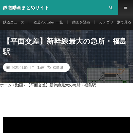
鉄道動画まとめサイト
鉄道ニュース
鉄道Youtuber 一覧
動画を登録
カテゴリー別で見る
【平面交差】新幹線最大の急所・福島
駅
2023.01.05
動画
福島県
ホーム
»
動画
»
【平面交差】新幹線最大の急所・福島駅