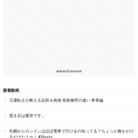
Advertisement
新着動画
元運転士が教える近鉄＆南海 指差喚呼の違い 車掌編
置き石は重罪です…
札幌からロンドンはほぼ電車で行けるの知ってる？ちょっと橋をかけ
るだけだよ〜！ #Shorts