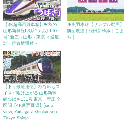
【8K超高画質車窓】🍁秋の
JR奥羽本線【サンプル動画】
山形新幹線E3系”つばさ140
前面展望｜秋田新幹線｜こま
号” 新庄～山形～東京 ＜速度
ち｜
計・位置情報付＞
【下り最速達便】板谷峠もス
イスイ駆け上がる 山形新幹
線つばさ131号 東京→新庄 全
区間【4K側面展望】[side
view] Yamagata Shinkansen
Tokyo-Shinjo