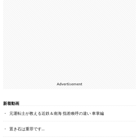
Advertisement
新着動画
元運転士が教える近鉄＆南海 指差喚呼の違い 車掌編
置き石は重罪です…