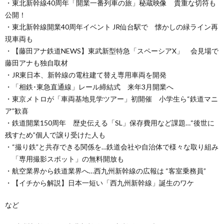
・東北新幹線40周年「開業一番列車の旅」秘蔵映像 貴重な切符も
公開！
・東北新幹線開業40周年イベント JR仙台駅で 懐かしの緑ライン再
現車両も
・【藤田アナ鉄道NEWS】東武新型特急「スペーシアX」 会見場で
藤田アナも独自取材
・JR東日本、新幹線の電柱建て替え専用車両を開発
・「相鉄･東急直通線」レール締結式 来年3月開業へ
・東京メトロが「車両基地見学ツアー」初開催 小学生ら“鉄道マニ
ア”歓喜
・鉄道開業150周年 歴史伝える「SL」保存費用など課題…“後世に
残すため”個人で譲り受けた人も
・“撮り鉄”と共存できる関係を…鉄道会社や自治体で様々な取り組み
「専用撮影スポット」の無料開放も
・航空業界から鉄道業界へ…西九州新幹線の広報は “客室乗務員”
・【イチから解説】日本一短い「西九州新幹線」誕生のワケ
など