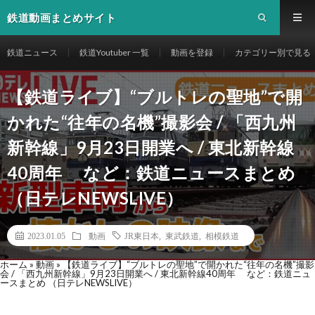
鉄道動画まとめサイト
鉄道ニュース
鉄道Youtuber 一覧
動画を登録
カテゴリー別で見る
【鉄道ライブ】“ブルトレの聖地”で開
かれた“往年の名機”撮影会 / 「西九州
新幹線」9月23日開業へ / 東北新幹線
40周年 など：鉄道ニュースまとめ
（日テレNEWSLIVE）
2023.01.05
動画
JR東日本
,
東武鉄道
,
相模鉄道
ホーム
»
動画
»
【鉄道ライブ】“ブルトレの聖地”で開かれた“往年の名機”撮影
会 / 「西九州新幹線」9月23日開業へ / 東北新幹線40周年 など：鉄道ニュ
ースまとめ （日テレNEWSLIVE）