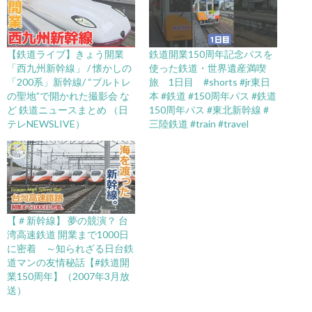
【鉄道ライブ】きょう開業
鉄道開業150周年記念パスを
「西九州新幹線」 / 懐かしの
使った鉄道・世界遺産満喫
「200系」新幹線/ “ブルトレ
旅 1日目 #shorts #jr東日
の聖地”で開かれた撮影会 な
本 #鉄道 #150周年パス #鉄道
ど 鉄道ニュースまとめ （日
150周年パス #東北新幹線 #
テレNEWSLIVE）
三陸鉄道 #train #travel
【＃新幹線】 夢の競演？ 台
湾高速鉄道 開業まで1000日
に密着 ～知られざる日台鉄
道マンの友情秘話【#鉄道開
業150周年】（2007年3月放
送）