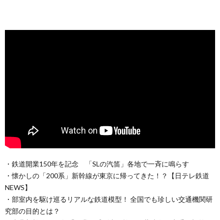
・鉄道開業150年を記念 「SLの汽笛」各地で一斉に鳴らす
・懐かしの「200系」新幹線が東京に帰ってきた！？【日テレ鉄道
NEWS】
・部室内を駆け巡るリアルな鉄道模型！ 全国でも珍しい交通機関研
究部の目的とは？