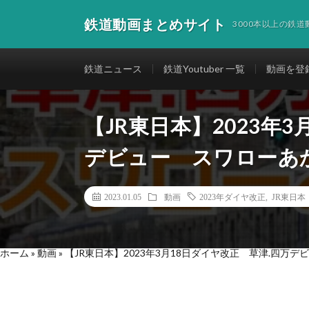
鉄道動画まとめサイト
3000本以上の鉄
鉄道ニュース
鉄道Youtuber 一覧
動画を登
【JR東日本】2023年
デビュー スワローあ
2023.01.05
動画
2023年ダイヤ改正
,
JR東日本
ホーム
»
動画
»
【JR東日本】2023年3月18日ダイヤ改正 草津.四万