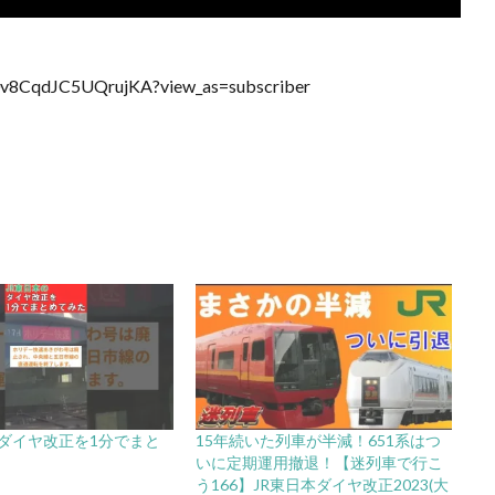
0v8CqdJC5UQrujKA?view_as=subscriber
のダイヤ改正を1分でまと
15年続いた列車が半減！651系はつ
いに定期運用撤退！【迷列車で行こ
う166】JR東日本ダイヤ改正2023(大