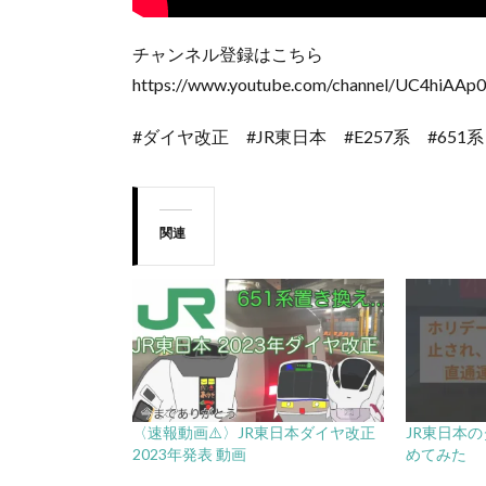
チャンネル登録はこちら
https://www.youtube.com/channel/UC4hiAAp
#ダイヤ改正 #JR東日本 #E257系 #651系
関連
〈速報動画⚠️〉JR東日本ダイヤ改正
JR東日本
2023年発表 動画
めてみた