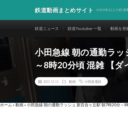
鉄道動画まとめサイト
3000本以上の鉄
鉄道ニュース
鉄道Youtuber 一覧
動画を登
小田急線 朝の通勤ラッシ
～8時20分頃 混雑 【
2022.12.12
動画
小田急電鉄
ホーム
»
動画
»
小田急線 朝の通勤ラッシュ 新百合ヶ丘駅 朝7時20分～8