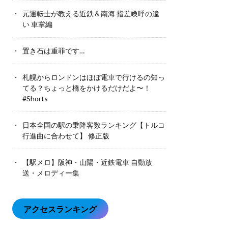
元運転士が教える近鉄＆南海 指差喚呼の違
い 車掌編
置き石は重罪です…
札幌からロンドンはほぼ電車で行けるの知っ
てる？ちょっと橋をかけるだけだよ〜！
#Shorts
日本全国の駅の乗降客数ランキング【トルコ
行進曲に合わせて】 修正版
【駅メロ】阪神・山陽・近鉄電車 自動放
送・メロディー集
アクセスランキング