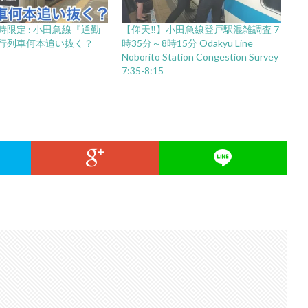
限定 : 小田急線『通勤
【仰天‼️】小田急線登戸駅混雑調査 7
行列車何本追い抜く？
時35分～8時15分 Odakyu Line
Noborito Station Congestion Survey
7:35-8:15