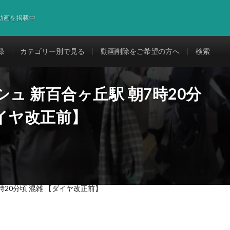
道動画を掲載中
録
カテゴリー別で見る
動画削除をご希望の方へ
検索
ュ 新百合ヶ丘駅 朝7時20分
ダイヤ改正前】
時20分頃 混雑 【ダイヤ改正前】