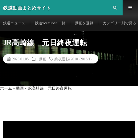
鉄道動画まとめサイト
鉄道ニュース
鉄道Youtuber 一覧
動画を登録
カテゴリー別で見る
JR高崎線 元日終夜運転
2023.01.05
動画
終夜運転(2010~2016/1)
ホーム
»
動画
»
JR高崎線 元日終夜運転