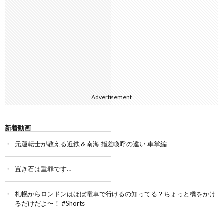
Advertisement
新着動画
元運転士が教える近鉄＆南海 指差喚呼の違い 車掌編
置き石は重罪です…
札幌からロンドンはほぼ電車で行けるの知ってる？ちょっと橋をかけ
るだけだよ〜！ #Shorts