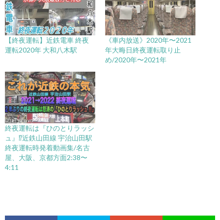
【終夜運転】近鉄電車 終夜
《車内放送》2020年〜2021
運転2020年 大和八木駅
年大晦日終夜運転取り止
め/2020年〜2021年
終夜運転は『ひのとりラッシ
ュ』⁉︎近鉄山田線 宇治山田駅
終夜運転時発着動画集/名古
屋、大阪、京都方面2:38〜
4:11