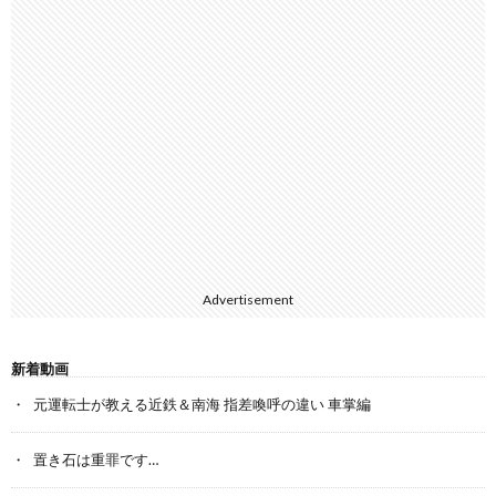
Advertisement
新着動画
元運転士が教える近鉄＆南海 指差喚呼の違い 車掌編
置き石は重罪です…