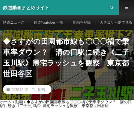
鉄道動画まとめサイト
鉄道ニュース
鉄道Youtuber 一覧
動画を登録
カテゴリー別で見る
◆さすがの田園都市線も〇〇〇禍で乗
車率ダウン？ 溝の口駅に続き《二子
玉川駅》帰宅ラッシュを観察 東京都
世田谷区
2022.12.12
動画
ホーム
»
動画
»
◆さすがの田園都市線も〇〇〇禍で乗車率ダウン？ 溝の口
駅に続き《二子玉川駅》帰宅ラッシュを観察 東京都世田谷区