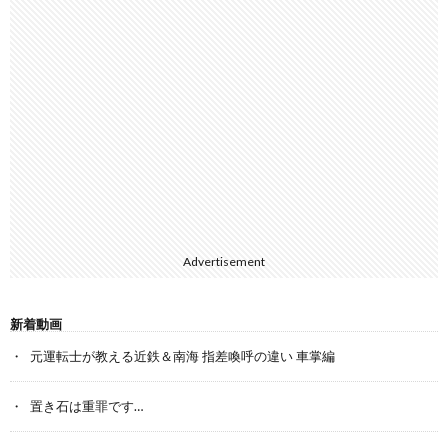
Advertisement
新着動画
元運転士が教える近鉄＆南海 指差喚呼の違い 車掌編
置き石は重罪です…