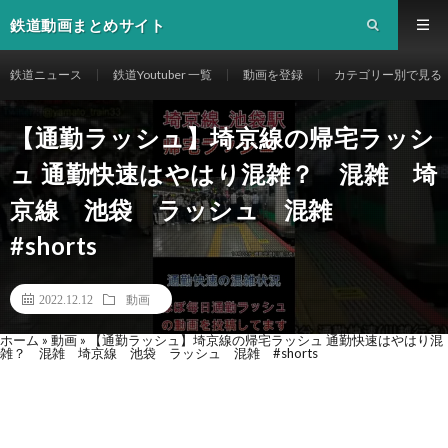
鉄道動画まとめサイト
鉄道ニュース
鉄道Youtuber 一覧
動画を登録
カテゴリー別で見る
【通勤ラッシュ】埼京線の帰宅ラッシ
ュ 通勤快速はやはり混雑？ 混雑 埼
京線 池袋 ラッシュ 混雑
#shorts
2022.12.12
動画
ホーム
»
動画
»
【通勤ラッシュ】埼京線の帰宅ラッシュ 通勤快速はやはり混
雑？ 混雑 埼京線 池袋 ラッシュ 混雑 #shorts