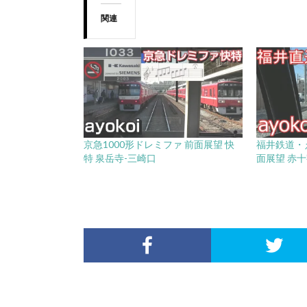
関連
京急1000形ドレミファ 前面展望 快
福井鉄道・
特 泉岳寺-三崎口
面展望 赤