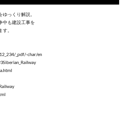
をゆっくり解説。
争中も建設工事を
ます。
0/12_234/_pdf/-char/en
3Siberian_Railway
ia.html
_Railway
tml