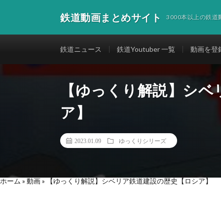
鉄道動画まとめサイト
3000本以上の鉄
鉄道ニュース
鉄道Youtuber 一覧
動画を登
【ゆっくり解説】シベ
ア】
2023.01.09
ゆっくりシリーズ
ホーム
»
動画
»
【ゆっくり解説】シベリア鉄道建設の歴史【ロシア】