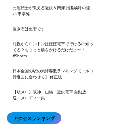
元運転士が教える近鉄＆南海 指差喚呼の違
い 車掌編
置き石は重罪です…
札幌からロンドンはほぼ電車で行けるの知っ
てる？ちょっと橋をかけるだけだよ〜！
#Shorts
日本全国の駅の乗降客数ランキング【トルコ
行進曲に合わせて】 修正版
【駅メロ】阪神・山陽・近鉄電車 自動放
送・メロディー集
アクセスランキング