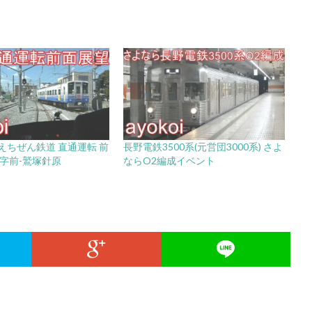
えちぜん鉄道 直通運転 前
長野電鉄3500系(元営団3000系) さよ
十字前-鷲塚針原
ならO2編成イベント