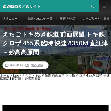
鉄道動画まとめサイト
鉄道ニュース
鉄道Youtuber 一覧
動画を登録
カテゴリー別で見る
えちごトキめき鉄道 前面展望 トキ鉄
クロザ 455系 臨時 快速 8350M 直江津
～妙高高原間
2023.01.09
前面展望
ホーム
»
動画
»
えちごトキめき鉄道 前面展望 トキ鉄 クロザ 455系 臨時 快速
8350M 直江津～妙高高原間