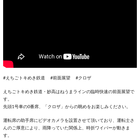
#えちごトキめき鉄道 #前面展望 #クロザ
えちごトキめき鉄道・妙高はねうまラインの臨時快速の前面展望で
す。
先頭1号車の0番席、「クロザ」からの眺めをお楽しみください。
運転席の助手席にビデオカメラを設置させて頂いており、運転士さ
んのご厚意により、雨降っていた関係上、時折ワイパーが動きま
す。