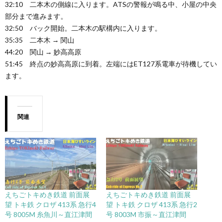
32:10 二本木の側線に入ります。ATSの警報が鳴る中、小屋の中央
部分まで進みます。
32:50 バック開始。二本木の駅構内に入ります。
35:35 二本木 → 関山
44:20 関山 → 妙高高原
51:45 終点の妙高高原に到着。左端にはET127系電車が待機してい
ます。
関連
えちごトキめき鉄道 前面展
えちごトキめき鉄道 前面展
望 トキ鉄 クロザ 413系 急行4
望 トキ鉄 クロザ 413系 急行2
号 8005M 糸魚川～直江津間
号 8003M 市振～直江津間