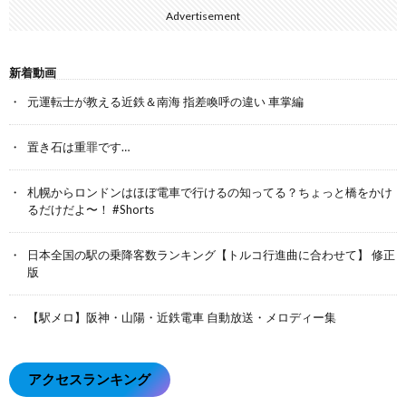
Advertisement
新着動画
元運転士が教える近鉄＆南海 指差喚呼の違い 車掌編
置き石は重罪です…
札幌からロンドンはほぼ電車で行けるの知ってる？ちょっと橋をかけ
るだけだよ〜！ #Shorts
日本全国の駅の乗降客数ランキング【トルコ行進曲に合わせて】 修正
版
【駅メロ】阪神・山陽・近鉄電車 自動放送・メロディー集
アクセスランキング