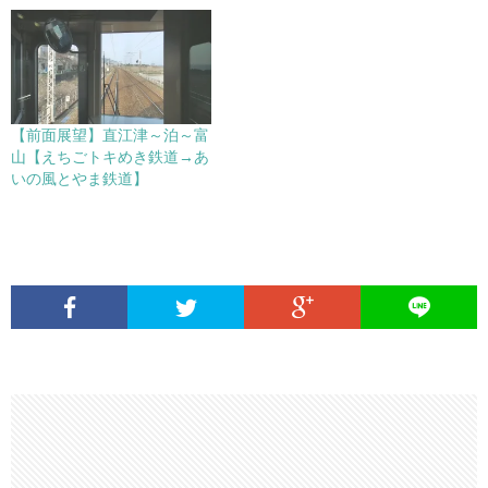
【前面展望】直江津～泊～富
山【えちごトキめき鉄道→あ
いの風とやま鉄道】