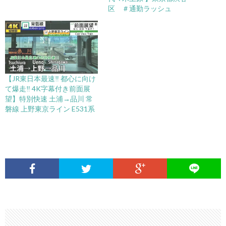
区 ＃通勤ラッシュ
【JR東日本最速‼ 都心に向け
て爆走‼ 4K字幕付き前面展
望】特別快速 土浦→品川 常
磐線 上野東京ライン E531系