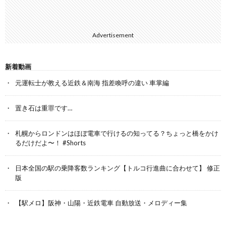
Advertisement
新着動画
元運転士が教える近鉄＆南海 指差喚呼の違い 車掌編
置き石は重罪です…
札幌からロンドンはほぼ電車で行けるの知ってる？ちょっと橋をかけ
るだけだよ〜！ #Shorts
日本全国の駅の乗降客数ランキング【トルコ行進曲に合わせて】 修正
版
【駅メロ】阪神・山陽・近鉄電車 自動放送・メロディー集