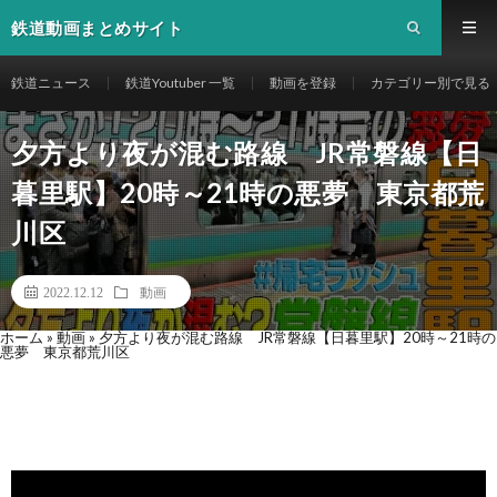
鉄道動画まとめサイト
鉄道ニュース
鉄道Youtuber 一覧
動画を登録
カテゴリー別で見る
夕方より夜が混む路線 JR常磐線【日
暮里駅】20時～21時の悪夢 東京都荒
川区
2022.12.12
動画
ホーム
»
動画
»
夕方より夜が混む路線 JR常磐線【日暮里駅】20時～21時の
悪夢 東京都荒川区