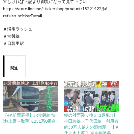
宜しければ下記より御覧になって見て下さい
https://store.line.me/stickershop/product/15291422/ja?
ref=lsh_stickerDetail
＃帰宅ラッシュ
＃常磐線
＃日暮里駅
関連
【4K前面展望】JR常磐線 快
朝の対面乗り換えは過酷!!】
速(上野～取手) E231系0番台
小田急線↔千代田線 利用者
約38万人越えの混雑駅 【＃
代々木上原 】東京都渋谷