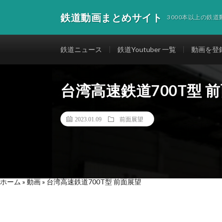
鉄道動画まとめサイト
3000本以上の鉄
鉄道ニュース
鉄道Youtuber 一覧
動画を登
台湾高速鉄道700T型 
2023.01.09
前面展望
ホーム
»
動画
»
台湾高速鉄道700T型 前面展望