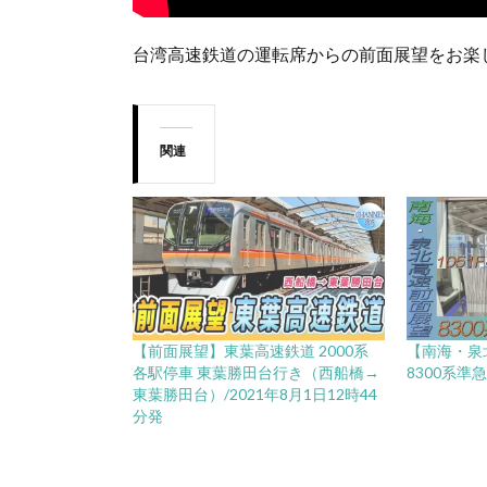
台湾高速鉄道の運転席からの前面展望をお楽
関連
【前面展望】東葉高速鉄道 2000系
【南海・泉
各駅停車 東葉勝田台行き（西船橋→
8300系準
東葉勝田台）/2021年8月1日12時44
分発