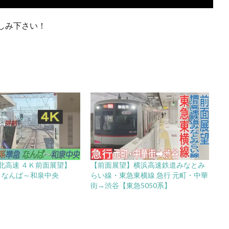
しみ下さい！
北高速 ４Ｋ前面展望】
【前面展望】横浜高速鉄道みなとみ
急 なんば～和泉中央
らい線・東急東横線 急行 元町・中華
街→渋谷【東急5050系】