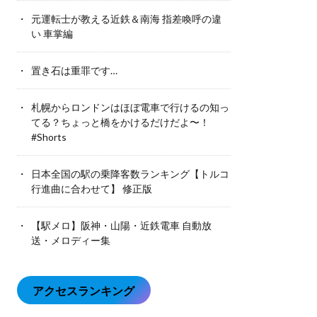
元運転士が教える近鉄＆南海 指差喚呼の違
い 車掌編
置き石は重罪です…
札幌からロンドンはほぼ電車で行けるの知っ
てる？ちょっと橋をかけるだけだよ〜！
#Shorts
日本全国の駅の乗降客数ランキング【トルコ
行進曲に合わせて】 修正版
【駅メロ】阪神・山陽・近鉄電車 自動放
送・メロディー集
アクセスランキング