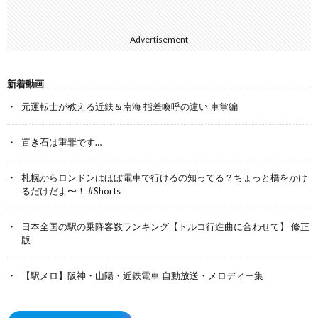
Advertisement
新着動画
元運転士が教える近鉄＆南海 指差喚呼の違い 車掌編
置き石は重罪です…
札幌からロンドンはほぼ電車で行けるの知ってる？ちょっと橋をかけ
るだけだよ〜！ #Shorts
日本全国の駅の乗降客数ランキング【トルコ行進曲に合わせて】 修正
版
【駅メロ】阪神・山陽・近鉄電車 自動放送・メロディー集