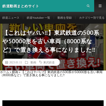
鉄道動画まとめサイト
鉄道ニュース
鉄道Youtuber 一覧
動画を登録
カテゴリー別で見る
【これはヤバい‼️】東武鉄道の500系
や50000形を古い車両（8000系な
ど）で置き換える事になりました‼️
2023.01.11
動画
東武鉄道
ホーム
»
動画
»
【これはヤバい‼️】東武鉄道の500系や50000形を古い車両
（8000系など）で置き換える事になりました‼️